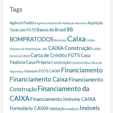
Tags
Agência Paulista
Aquisição
Agência Paulista de Habitação
Anúncios
BB
Banco do Brasil
Total com FGTS
Caixa
BOMPRATODOS
Bürohaus
CAIXA -
CAIXA Construção
Sistemas de Amortização - SAC
CAIXA
Carta de Crédito FGTS
Casa
Consórcio CAIXA
Paulista
Casa Própria
Construção
Consórcio
Dicas
Dicas de
Financiamento
FGTS CAIXA
Segurança
FEBRABAN
Financiamento Caixa
Financiamento
Financiamento da
Construção
CAIXA
Financiamento Imóveis CAIXA
Imóveis
Formulário CAIXA
Habitação
Imobiliário