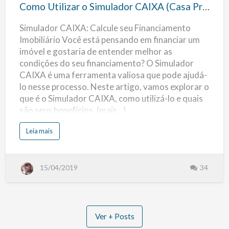
o
d
Como Utilizar o Simulador CAIXA (Casa Própria)
a
Simulador
C
A
Simulador CAIXA: Calcule seu Financiamento
CAIXA
I
X
Imobiliário Você está pensando em financiar um
A
(Casa
2
imóvel e gostaria de entender melhor as
0
Própria)
2
condições do seu financiamento? O Simulador
2
CAIXA é uma ferramenta valiosa que pode ajudá-
lo nesse processo. Neste artigo, vamos explorar o
que é o Simulador CAIXA, como utilizá-lo e quais
são seus benefícios. (mais…)
s
Leia mais
o
b
r
e
C
15/04/2019
34
o
m
o
U
t
i
l
i
Ver + Posts
z
a
r