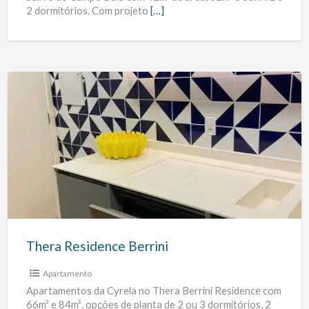
2 dormitórios. Com projeto
[…]
Thera
Residence
Berrini
Thera Residence Berrini
Apartamento
Apartamentos da Cyrela no Thera Berrini Residence com
66m² e 84m², opções de planta de 2 ou 3 dormitórios, 2