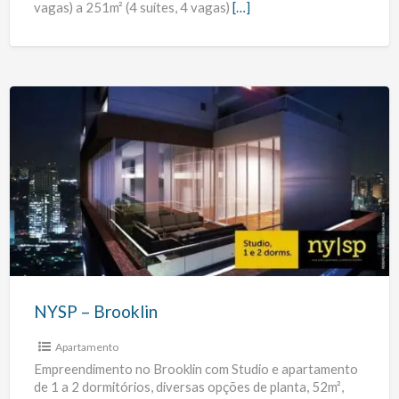
vagas) a 251m² (4 suítes, 4 vagas)
[…]
NYSP
–
Brooklin
NYSP – Brooklin
Apartamento
Empreendimento no Brooklin com Studio e apartamento
de 1 a 2 dormitórios, diversas opções de planta, 52m²,