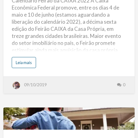
Calendário Feirão da CAIXA 2022 A Caixa
2022
e
B
Econômica Federal promove, entre os dias 4 de
a
n
maio e 10 de junho (estamos aguardando a
c
o
liberação do calendário 2022), a décima sexta
s
A
edição do Feirão CAIXA da Casa Própria, em
s
s
treze grandes cidades brasileiras. Maior evento
o
c
do setor imobiliário no país, o Feirão promete
i
a
estimular ainda mais aquisição da casa própria
d
o
pelas famílias brasileiras, ao oferecer mais de 430
s
s
Leia mais
a
mil imóveis novos, usados e na planta, com
o
F
b
crédito fácil e rápido, com taxas de juros
E
r
B
e
menores. (mais…)
R
C
A
09/10/2019
0
a
B
l
A
e
N
n
d
á
r
i
o
F
Como
e
i
r
Utilizar
ã
o