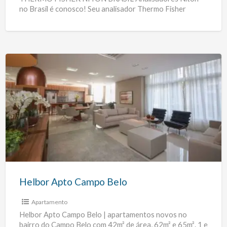
no Brasil é conosco! Seu analisador Thermo Fisher
Scientific Niton apresentou defeito, deixou de ligar,
[…]
Helbor
Apto
Campo
Belo
Helbor Apto Campo Belo
Apartamento
Helbor Apto Campo Belo | apartamentos novos no
bairro do Campo Belo com 42m² de área, 62m² e 65m². 1 e