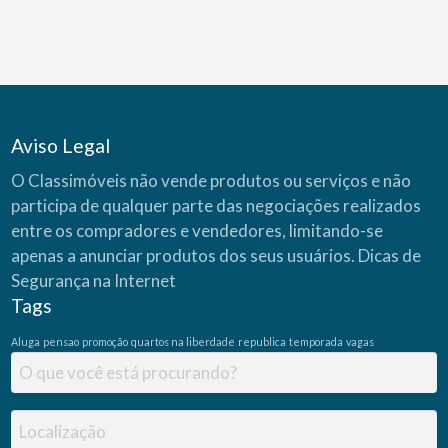
o
S
i
m
u
l
a
d
o
r
C
Aviso Legal
A
I
X
O Classimóveis não vende produtos ou serviços e não
A
(
participa de qualquer parte das negociações realizados
C
a
s
entre os compradores e vendedores, limitando-se
a
P
apenas a anunciar produtos dos seus usuários.
Dicas de
r
ó
Segurança na Internet
p
r
Tags
i
a
)
Aluga
pensao
promoção
quartos na liberdade
republica
temporada
vagas