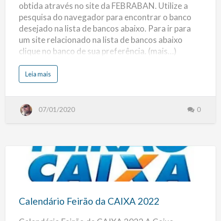
obtida através no site da FEBRABAN. Utilize a
Bancos
pesquisa do navegador para encontrar o banco
Associados
desejado na lista de bancos abaixo. Para ir para
a
um site relacionado na lista de bancos abaixo
FEBRABAN
clique no banco de sua preferência. (mais…)
s
Leia mais
o
b
r
e
L
07/01/2020
0
i
s
t
a
d
e
B
a
n
c
Calendário
o
s
:
Feirão
L
i
da
s
Calendário Feirão da CAIXA 2022
t
CAIXA
a
d