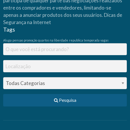
participa de qualquer parte das negociações realizados
i
o
entre os compradores e vendedores, limitando-se
s
p
apenas a anunciar produtos dos seus usuários.
Dicas de
a
r
Segurança na Internet
a
A
Tags
q
u
i
Aluga
pensao
promoção
quartos na liberdade
republica
temporada
vagas
s
i
ç
ã
o
T
o
t
a
l
c
o
m
F
G
T
S
Pesquisa
C
A
I
X
A
–
N
o
v