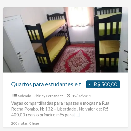
Quartos
para
estudantes
e
trabalhadores
no
metro
São
Joaquim
Quartos para estudantes e trabalhadores no metro São Joaquim
R$ 500,00
Sobrado
Shirley Fernandez
19/09/2019
Vagas compartilhadas para rapazes e moças na Rua
Rocha Pombo. N: 132 – Liberdade . No valor de: R$
400,00 reais o primeiro mês para
[…]
200 visitas, 0 hoje