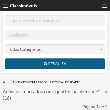
Classimóveis
PESQUISA
ANÚNCIOS COM A TAG "QUARTOS NA LIBERDADE"
Anúncios marcados com "quartos na liberdade"
R
(16)
F
f
Página 1 de 2