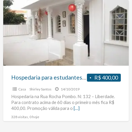
a
Hospedaria
t
para
q
estudantes
n
e
l
profissionais
no
metro
São
Joaquim
Hospedaria para estudantes e profissionais no metro São Joaquim
R$ 400,00
Casa
Shirley Santos
14/10/2019
Hospedaria na Rua Rocha Pombo. N: 132 – Liberdade.
Para contrato acima de 60 dias o primeiro mês fica R$
400,00. Promoção válida para o
[…]
328 visitas, 0 hoje