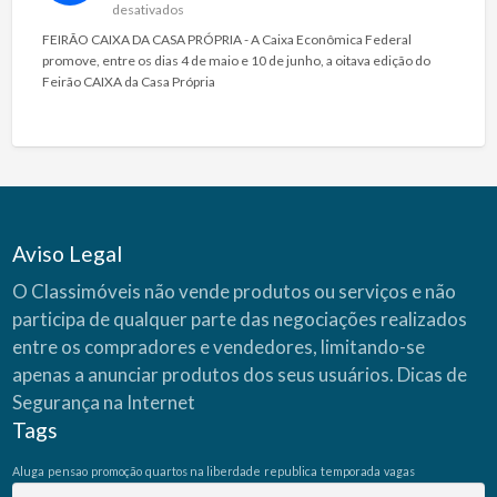
e
desativados
m
FEIRÃO CAIXA DA CASA PRÓPRIA - A Caixa Econômica Federal
F
promove, entre os dias 4 de maio e 10 de junho, a oitava edição do
E
Feirão CAIXA da Casa Própria
I
R
Ã
O
C
A
I
X
Aviso Legal
A
D
O Classimóveis não vende produtos ou serviços e não
A
participa de qualquer parte das negociações realizados
C
entre os compradores e vendedores, limitando-se
A
S
apenas a anunciar produtos dos seus usuários.
Dicas de
A
Segurança na Internet
P
Tags
R
Ó
Aluga
pensao
promoção
quartos na liberdade
republica
temporada
vagas
P
R