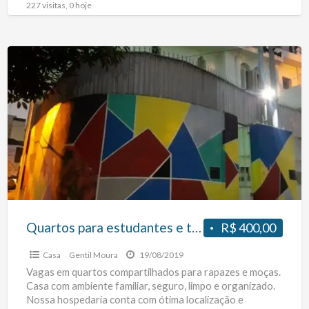
227 visitas, 0 hoje
Quartos
para
estudantes
e
trabalhadores
no
metro
São
Joaquim
Quartos para estudantes e trabalhadores no metro São Joaquim
R$ 400,00
Casa
Gentil Moura
19/08/2019
Vagas em quartos compartilhados para rapazes e moças.
Casa com ambiente familiar, seguro, limpo e organizado.
Nossa hospedaria conta com ótima localização e