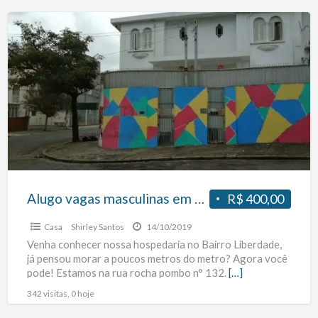
Alugo
vagas
masculinas
em
quartos
compartilhados
no
bairro
da
Liberdade.
Alugo vagas masculinas em quartos compartilhados no bairro da Liberdade.
R$ 400,00
Casa
Shirley Santos
14/10/2019
Venha conhecer nossa hospedaria no Bairro Liberdade,
já pensou morar a poucos metros do metro? Agora você
pode! Estamos na rua rocha pombo n° 132.
[…]
342 visitas, 0 hoje