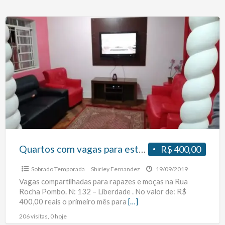
Quartos
com
vagas
para
estudantes
e
trabalhadores
no
metro
São
Quartos com vagas para estudantes e trabalhadores no metro São Joaquim
R$ 400,00
Joaquim
Sobrado Temporada
Shirley Fernandez
19/09/2019
Vagas compartilhadas para rapazes e moças na Rua
Rocha Pombo. N: 132 – Liberdade . No valor de: R$
400,00 reais o primeiro mês para
[…]
206 visitas, 0 hoje