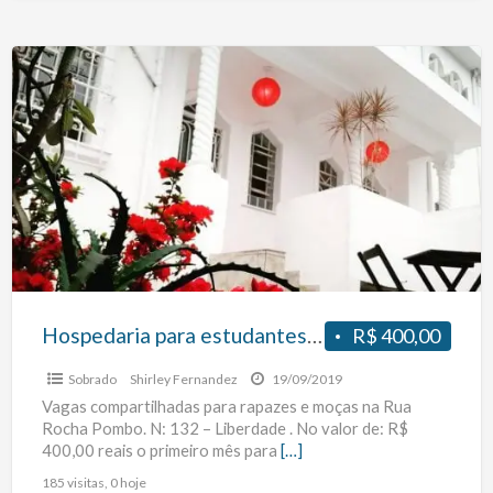
Hospedaria
para
estudantes
e
profissionais
no
metro
São
Joaquim
Hospedaria para estudantes e profissionais no metro São Joaquim
R$ 400,00
Sobrado
Shirley Fernandez
19/09/2019
Vagas compartilhadas para rapazes e moças na Rua
Rocha Pombo. N: 132 – Liberdade . No valor de: R$
400,00 reais o primeiro mês para
[…]
185 visitas, 0 hoje