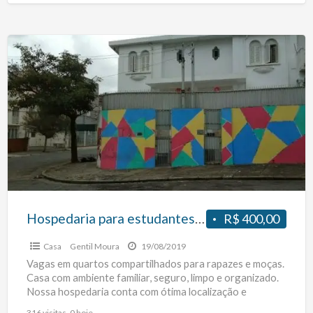
Hospedaria
para
estudantes
e
profissionais
no
metro
São
Joaquim
Hospedaria para estudantes e profissionais no metro São Joaquim
R$ 400,00
Casa
Gentil Moura
19/08/2019
Vagas em quartos compartilhados para rapazes e moças.
Casa com ambiente familiar, seguro, limpo e organizado.
Nossa hospedaria conta com ótima localização e
facilidade para
[…]
316 visitas, 0 hoje