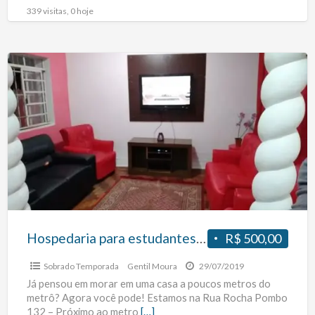
facilidade para
[…]
339 visitas, 0 hoje
Hospedaria
para
estudantes
e
profissionais
no
metro
São
Joaquim
Hospedaria para estudantes e profissionais no metro São Joaquim
R$ 500,00
Sobrado Temporada
Gentil Moura
29/07/2019
Já pensou em morar em uma casa a poucos metros do
metrô? Agora você pode! Estamos na Rua Rocha Pombo
132 – Próximo ao metro
[…]