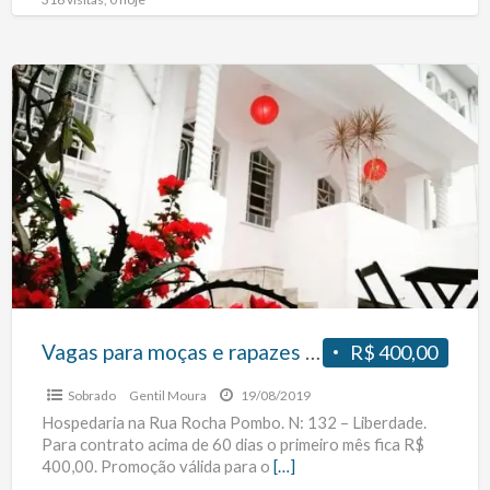
Vagas
para
moças
e
rapazes
próximo
ao
metro
Vagas para moças e rapazes próximo ao metro
R$ 400,00
Sobrado
Gentil Moura
19/08/2019
Hospedaria na Rua Rocha Pombo. N: 132 – Liberdade.
Para contrato acima de 60 dias o primeiro mês fica R$
400,00. Promoção válida para o
[…]