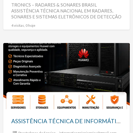
TRONICS – RADARES & SONARES BRASIL
ASSISTÊNCIA TÉCNICA NACIONAL EM RADARES,
SONARES E SISTEMAS ELETRÔNICOS DE DETECÇÃO
A TRONICS – Radares & Sonares Brasil é
[…]
4 visitas, 0 hoje
ASSISTÊNCIA
TÉCNICA
DE
INFORMÁTICA
ASSISTÊNCIA TÉCNICA DE INFORMÁTICA
Prestadores de Serviço
informaticagoianiagoias@gmail.com