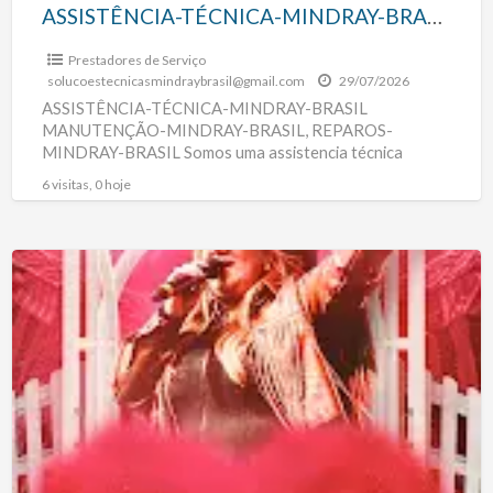
ASSISTÊNCIA-TÉCNICA-MINDRAY-BRASIL
Prestadores de Serviço
solucoestecnicasmindraybrasil@gmail.com
29/07/2026
ASSISTÊNCIA-TÉCNICA-MINDRAY-BRASIL
MANUTENÇÃO-MINDRAY-BRASIL, REPAROS-
MINDRAY-BRASIL Somos uma assistencia técnica
independente que oferece soluções completas em
6 visitas, 0 hoje
manutenção preventiva, manutenção corretiva, reparos
eletrônicos, calibração, recuperação de placas
eletrônicas, substituição
[…]
Thalita
Ferrari
CANTORA
SERTANEJO
EM
SÃO
PAULO
BAIXADA