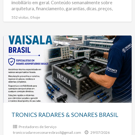
imobiliário em geral. Conteúdo semanalmente sobre
arquitetura, financiamento, garantias, dicas, preços,
entrevistas entre outros. Veja também nosso
[…]
552 visitas, 0 hoje
TRONICS
RADARES
&
SONARES
BRASIL
TRONICS RADARES & SONARES BRASIL
Prestadores de Serviço
tronicsradaresesonaresbrasil@gmail.com
29/07/2026