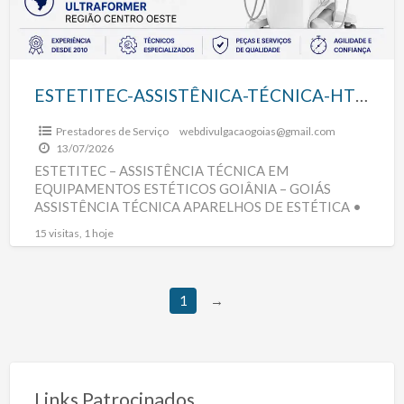
ESTETITEC-ASSISTÊNICA-TÉCNICA-HTM-GOIÂNIA-GOIÁS
Prestadores de Serviço
webdivulgacaogoias@gmail.com
13/07/2026
ESTETITEC – ASSISTÊNCIA TÉCNICA EM
EQUIPAMENTOS ESTÉTICOS GOIÂNIA – GOIÁS
ASSISTÊNCIA TÉCNICA APARELHOS DE ESTÉTICA •
MANUTENÇÃO • REPAROS • CONSERTOS •
15 visitas, 1 hoje
CALIBRAÇÃO • RECUPERAÇÃO
[…]
1
→
Links Patrocinados