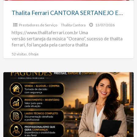
SANTISTA
Thalita Ferrari CANTORA SERTANEJO EM SÃO PAULO BAIXADA SANTISTA
Prestadores de Serviço
Thalita Cantora
13/07/2026
https://www.thalitaferrari.com.br Uma
versão sertaneja da música “Oceano”, sucesso de thalita
ferrari, foi lançada pela cantora thalita
ferrarisertanejo em seu álbum de estreia no início de
52 visitas, 0 hoje
2025. O clipe e a
[…]
Avaliação
de
imóveis