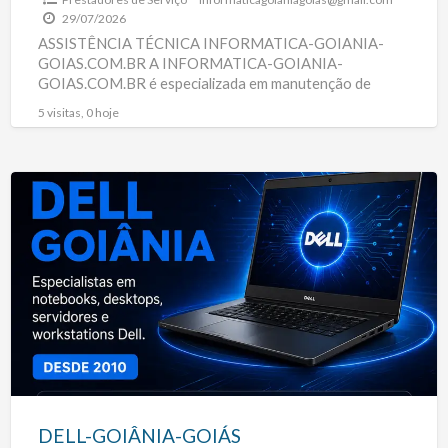
29/07/2026
ASSISTÊNCIA TÉCNICA INFORMATICA-GOIANIA-
GOIAS.COM.BR A INFORMATICA-GOIANIA-
GOIAS.COM.BR é especializada em manutenção de
notebooks, servidores, desktops, workstations,
5 visitas, 0 hoje
computadores Apple, notebooks gamer e projetores
multimídia em Goiânia Goiás. Atendemos
[…]
DELL-
GOIÂNIA-
GOIÁS
DELL-GOIÂNIA-GOIÁS