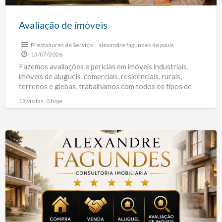
Avaliação de imóveis
Prestadores de Serviço
alexandre fagundes de paula
13/07/2026
Fazemos avaliações e perícias em imóveis industriais,
imóveis de aluguéis, comerciais, residenciais, rurais,
terrenos e glebas, trabalhamos com todos os tipos de
avaliação, seja ela
[…]
13 visitas, 0 hoje
Alexandre
Fagundes
Consultoria
Imobiliária