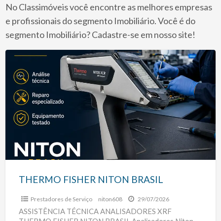
a
No Classimóveis você encontre as melhores empresas
t
e profissionais do segmento Imobiliário. Você é do
E
segmento Imobiliário? Cadastre-se em nosso site!
e
THERMO
P
FISHER
NITON
BRASIL
THERMO FISHER NITON BRASIL
Prestadores de Serviço
niton608
29/07/2026
ASSISTÊNCIA TÉCNICA ANALISADORES XRF