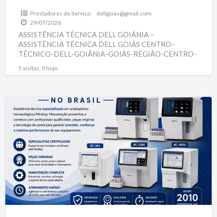
Prestadores de Serviço
dellgoias@gmail.com
29/07/2026
ASSISTÊNCIA TÉCNICA DELL GOIÂNIA –
ASSISTÊNCIA TÉCNICA DELL GOIÁS CENTRO-
TÉCNICO-DELL-GOIÂNIA-GOIÁS-REGIÃO-CENTRO-
OESTE Assistência Técnica Dell em Goiânia e Goiás –
5 visitas, 0 hoje
Desde 2010 Somos Um Centro Técnico em
[…]
ASSISTÊNCIA-
TÉCNICA-
MINDRAY-
BRASIL