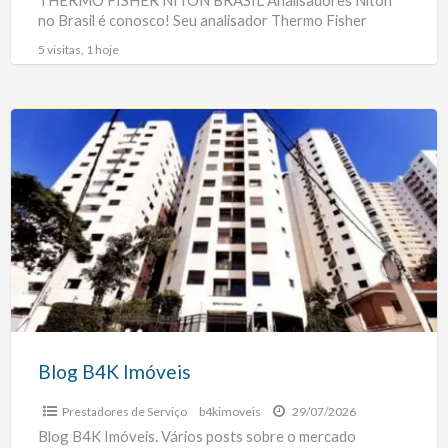
THERMO FISHER NITON BRASIL Analisadores Niton
no Brasil é conosco! Seu analisador Thermo Fisher
Scientific Niton apresentou defeito, deixou de ligar,
[…]
5 visitas, 1 hoje
Blog
B4K
Imóveis
Blog B4K Imóveis
Prestadores de Serviço
b4kimoveis
29/07/2026
Blog B4K Imóveis. Vários posts sobre o mercado