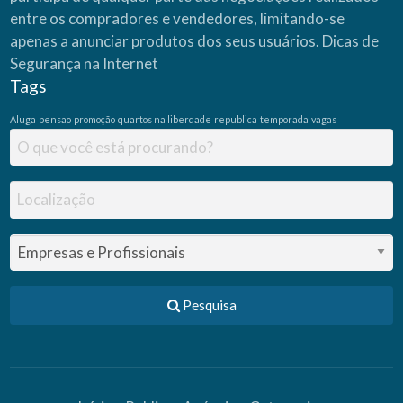
C
entre os compradores e vendedores, limitando-se
A
S
apenas a anunciar produtos dos seus usuários.
Dicas de
A
Segurança na Internet
P
Tags
R
Ó
Aluga
pensao
promoção
quartos na liberdade
republica
temporada
vagas
P
R
I
A
Pesquisa