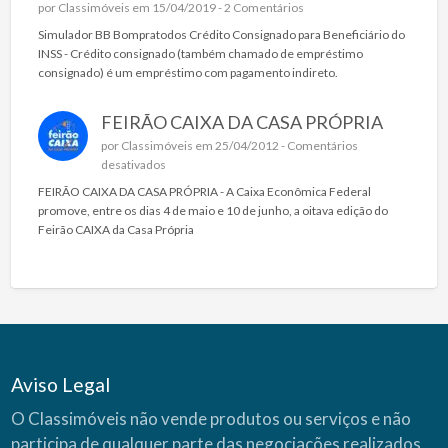
por
Classimóveis
em 15/04/2019 -
2 Comentários
Simulador BB Bompratodos Crédito Consignado para Beneficiário do
INSS - Crédito consignado (também chamado de empréstimo
consignado) é um empréstimo com pagamento indireto.
FEIRÃO CAIXA DA CASA PRÓPRIA
por
Classimóveis
em 25/04/2012 -
Comentários
e
desativados
m
FEIRÃO CAIXA DA CASA PRÓPRIA - A Caixa Econômica Federal
F
promove, entre os dias 4 de maio e 10 de junho, a oitava edição do
E
Feirão CAIXA da Casa Própria
I
R
Ã
O
C
A
I
X
Aviso Legal
A
D
O Classimóveis não vende produtos ou serviços e não
A
participa de qualquer parte das negociações realizados