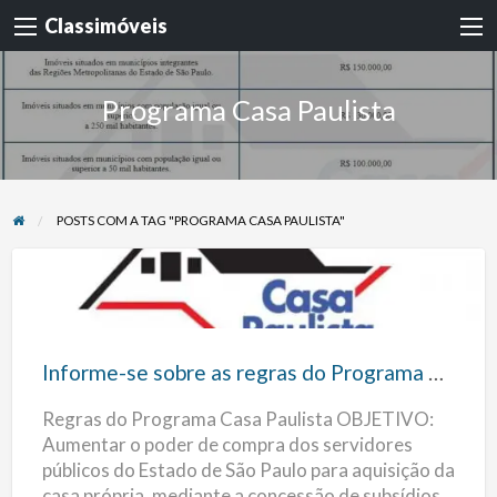
Classimóveis
Programa Casa Paulista
POSTS COM A TAG "PROGRAMA CASA PAULISTA"
Informe-
se
sobre
Informe-se sobre as regras do Programa Casa Paulista
as
Regras do Programa Casa Paulista OBJETIVO:
regras
Aumentar o poder de compra dos servidores
do
públicos do Estado de São Paulo para aquisição da
Programa
casa própria, mediante a concessão de subsídios