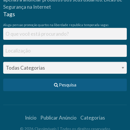
s
d
Segurança na Internet
o
P
Tags
r
o
g
Aluga
pensao
promoção
quartos na liberdade
republica
temporada
vagas
r
a
m
a
C
a
s
a
P
a
u
l
i
s
t
a
Pesquisa
Início
Publicar Anúncio
Categorias
©
2026
Classimóveis
| Todos os direitos reservados