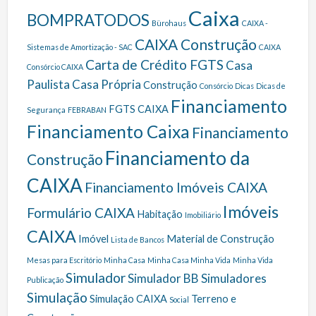
Caixa
BOMPRATODOS
Bürohaus
CAIXA -
CAIXA Construção
Sistemas de Amortização - SAC
CAIXA
Carta de Crédito FGTS
Casa
Consórcio CAIXA
Paulista
Casa Própria
Construção
Consórcio
Dicas
Dicas de
Financiamento
FGTS CAIXA
Segurança
FEBRABAN
Financiamento Caixa
Financiamento
Financiamento da
Construção
CAIXA
Financiamento Imóveis CAIXA
Imóveis
Formulário CAIXA
Habitação
Imobiliário
CAIXA
Imóvel
Material de Construção
Lista de Bancos
Mesas para Escritório
Minha Casa
Minha Casa Minha Vida
Minha Vida
Simulador
Simulador BB
Simuladores
Publicação
Simulação
Simulação CAIXA
Terreno e
Social