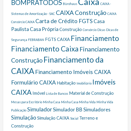
Caixa
BOMPRATODOS
Bürohaus
CAIXA -
CAIXA Construção
Sistemas de Amortização - SAC
CAIXA
Carta de Crédito FGTS
Casa
Consórcio CAIXA
Paulista
Casa Própria
Construção
Consórcio
Dicas
Dicas de
Financiamento
FGTS CAIXA
Segurança
FEBRABAN
Financiamento Caixa
Financiamento
Financiamento da
Construção
CAIXA
Financiamento Imóveis CAIXA
Imóveis
Formulário CAIXA
Habitação
Imobiliário
CAIXA
Imóvel
Material de Construção
Lista de Bancos
Mesas para Escritório
Minha Casa
Minha Casa Minha Vida
Minha Vida
Simulador
Simulador BB
Simuladores
Publicação
Simulação
Simulação CAIXA
Terreno e
Social
Construção