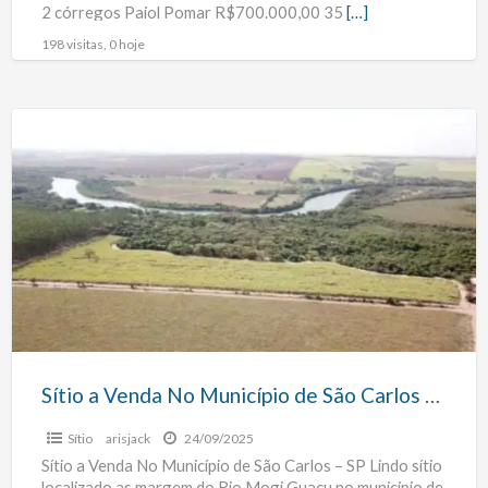
2 córregos Paiol Pomar R$700.000,00 35
[…]
198 visitas, 0 hoje
Sítio
a
Venda
No
Município
de
São
Carlos
–
SP
Sítio a Venda No Município de São Carlos – SP
Sítio
arisjack
24/09/2025
Sítio a Venda No Município de São Carlos – SP Lindo sítio
localizado as margem do Rio Mogi Guaçu no municipio de