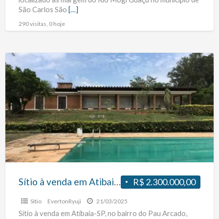
São Carlos São
[…]
290 visitas, 0 hoje
Sítio
à
venda
em
Atibaia,
5
Suítes,
Piscina,
233000
m2,
Sítio à venda em Atibaia, 5 Suítes, Piscina, 233000 m2, na divisa com Campo Limpo Paulista
R$ 2.300.000,00
na
Sítio
EvertonRyuji
21/03/2025
divisa
Sítio à venda em Atibaia-SP, no bairro do Pau Arcado,
com