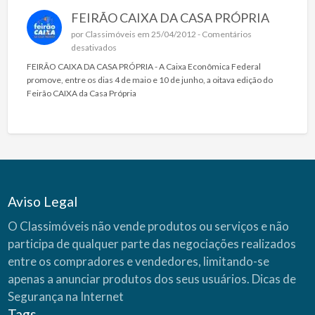
FEIRÃO CAIXA DA CASA PRÓPRIA
por
Classimóveis
em 25/04/2012 -
Comentários
e
desativados
m
FEIRÃO CAIXA DA CASA PRÓPRIA - A Caixa Econômica Federal
F
promove, entre os dias 4 de maio e 10 de junho, a oitava edição do
E
Feirão CAIXA da Casa Própria
I
R
Ã
O
C
A
I
X
Aviso Legal
A
D
O Classimóveis não vende produtos ou serviços e não
A
participa de qualquer parte das negociações realizados
C
entre os compradores e vendedores, limitando-se
A
S
apenas a anunciar produtos dos seus usuários.
Dicas de
A
Segurança na Internet
P
Tags
R