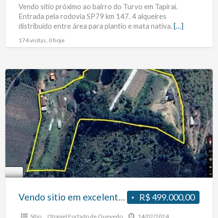
Vendo sítio próximo ao bairro do Turvo em Tapiraí.
Entrada pela rodovia SP79 km 147. 4 alqueires
distribuído entre área para plantio e mata nativa.
[…]
174 visitas, 0 hoje
Vendo
sitio
em
excelente
localização
Vendo sitio em excelente localização
R$ 499.000,00
Sítio
Otoniel Furtado de Quevedo
14/02/2024