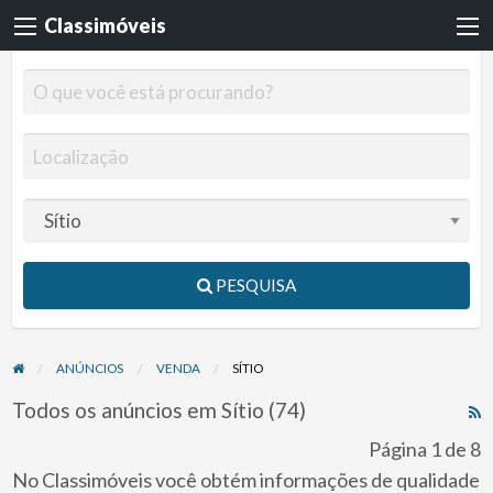
Classimóveis
PESQUISA
ANÚNCIOS
VENDA
SÍTIO
Todos os anúncios em Sítio (74)
R
F
Página 1 de 8
f
No Classimóveis você obtém informações de qualidade