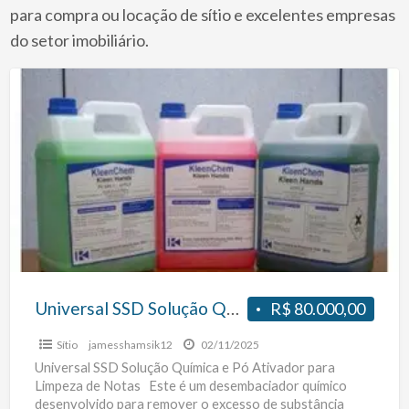
a
para compra ou locação de sítio e excelentes empresas
t
do setor imobiliário.
S
Universal
SSD
Solução
Química
e
Pó
Ativador
para
Limpeza
de
Universal SSD Solução Química e Pó Ativador para Limpeza de Notas
R$ 80.000,00
Notas
Sítio
jamesshamsik12
02/11/2025
Universal SSD Solução Química e Pó Ativador para
Limpeza de Notas Este é um desembaciador químico
desenvolvido para remover o excesso de substância