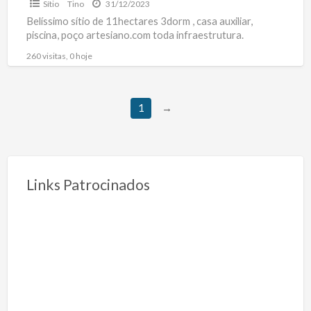
Sítio
Tino
31/12/2023
Belíssimo sítio de 11hectares 3dorm , casa auxiliar,
piscina, poço artesiano.com toda infraestrutura.
260 visitas, 0 hoje
1
→
Links Patrocinados