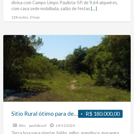
divisa com Campo Limpo Paulista-SP, de 9,64 alqueires,
Campo
com casa sede mobiliada, salão de festas
[…]
Limpo
128 visitas, 0 hoje
Paulista
Sitio
Rural
ótimo
para
descanso
ou
refugio.
Próximo
a
cidade
Sitio Rural ótimo para descanso ou refugio. Próximo a cidade de Tapes-RS
R$ 180.000,00
de
Sítio
paulobrasil
24/11/2024
Tapes-
Terra boa para plantar feijão, milho, mandioca, moranga,