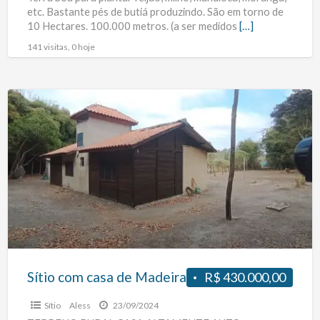
RS
etc. Bastante pés de butiá produzindo. São em torno de
10 Hectares. 100.000 metros. (a ser medidos
[…]
141 visitas, 0 hoje
Sítio
com
casa
de
Madeira
Sítio com casa de Madeira
R$ 430.000,00
Sítio
Aless
23/09/2024