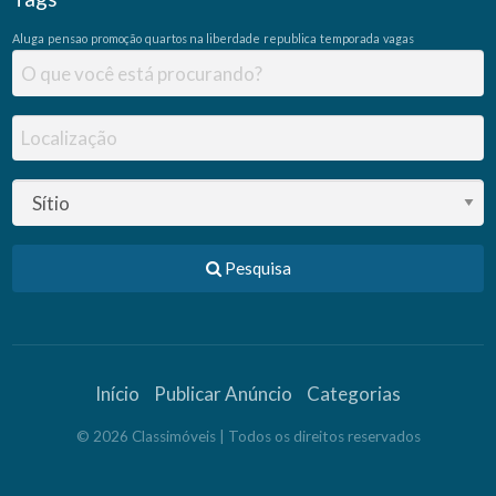
Ó
Aluga
pensao
promoção
quartos na liberdade
republica
temporada
vagas
P
R
I
A
Pesquisa
Início
Publicar Anúncio
Categorias
©
2026
Classimóveis
| Todos os direitos reservados