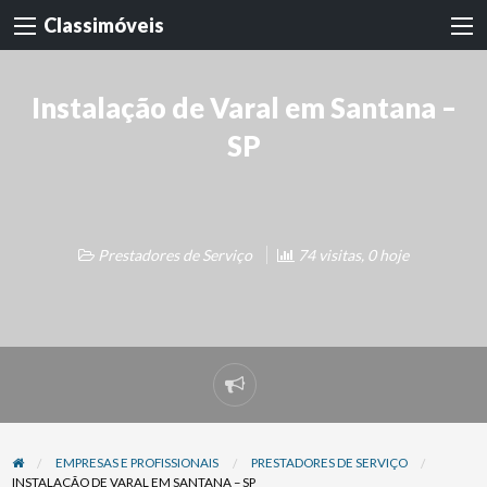
Classimóveis
Instalação de Varal em Santana –
SP
Prestadores de Serviço
74 visitas, 0 hoje
Denunciar
problema
EMPRESAS E PROFISSIONAIS
PRESTADORES DE SERVIÇO
INSTALAÇÃO DE VARAL EM SANTANA – SP