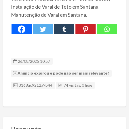
Instalação de Varal de Teto em Santana,
Manutenção de Varal em Santana.
26/08/2025 10:57
Anúncio expirou e pode não ser mais relevante!
ID Anúncio
3168ac9212a9b44
74 visitas, 0 hoje
Pergunta