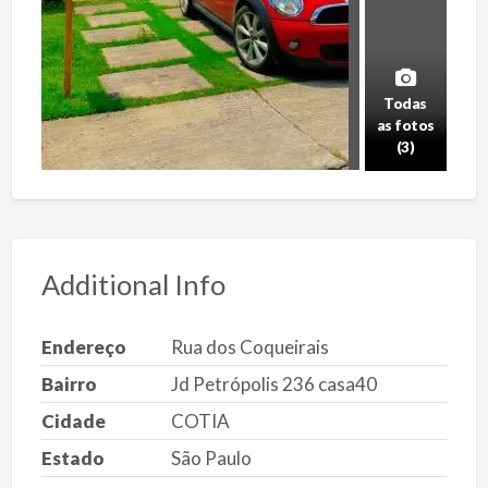
Todas
as fotos
(3)
Additional Info
Endereço
Rua dos Coqueirais
Bairro
Jd Petrópolis 236 casa40
Cidade
COTIA
Estado
São Paulo