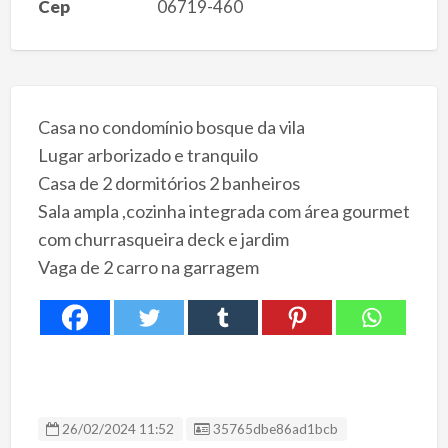
Cep
06719-460
Casa no condomínio bosque da vila
Lugar arborizado e tranquilo
Casa de 2 dormitórios 2 banheiros
Sala ampla ,cozinha integrada com área gourmet
com churrasqueira deck e jardim
Vaga de 2 carro na garragem
ID Anúncio
26/02/2024 11:52
35765dbe86ad1bcb