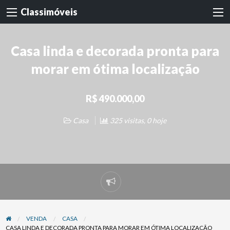
Classimóveis
Casa linda e decorada pronta para
morar em ótima localização
R$ 490.000,00
Casa
325 visitas, 0 hoje
Denunciar
problema
VENDA
CASA
CASA LINDA E DECORADA PRONTA PARA MORAR EM ÓTIMA LOCALIZAÇÃO