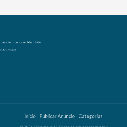
romoção
quartos na liberdade
orada
vagas
Início
Publicar Anúncio
Categorias
©
2026
Classimóveis
| Todos os direitos reservados