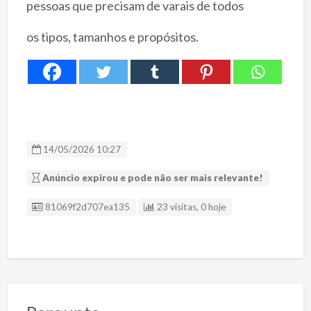
pessoas que precisam de varais de todos
os tipos, tamanhos e propósitos.
14/05/2026 10:27
Anúncio expirou e pode não ser mais relevante!
ID Anúncio
81069f2d707ea135
23 visitas, 0 hoje