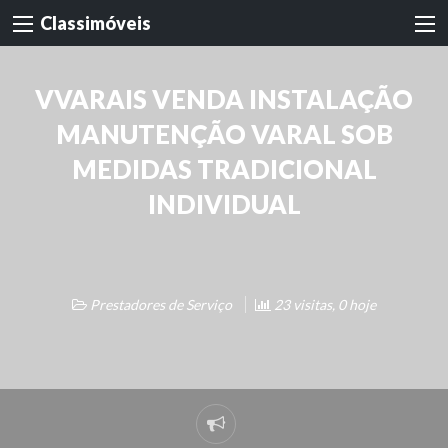
Classimóveis
VVARAIS VENDA INSTALAÇÃO
MANUTENÇÃO VARAL SOB
MEDIDAS TRADICIONAL
INDIVIDUAL
Prestadores de Serviço
23 visitas, 0 hoje
Denunciar