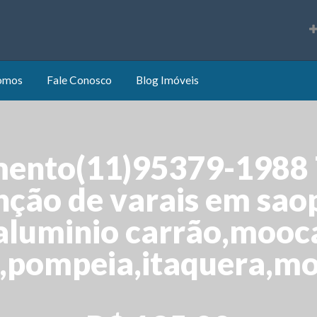
s
omos
Fale Conosco
Blog Imóveis
mento(11)95379-198
ção de varais em saop
aluminio carrão,mooca
,pompeia,itaquera,mo