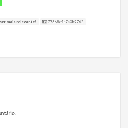
ID Anúncio
ser mais relevante!
77868c4e7a0b9762
ntário.