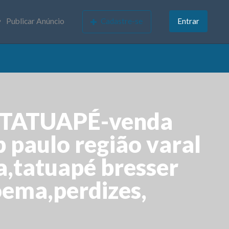
Publicar Anúncio
Cadastre-se
Entrar
8 TATUAPÉ-venda
 paulo região varal
,tatuapé bresser
ema,perdizes,