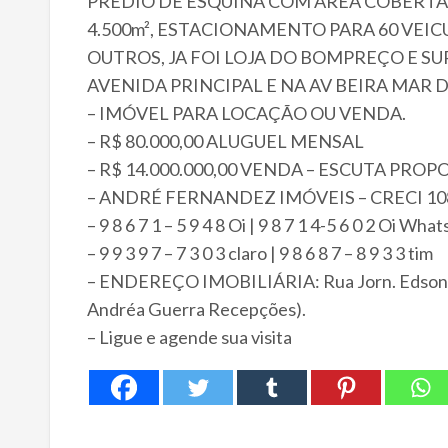
PRÉDIO DE ESQUINA COM ÁREA COBERTA 
4.500m², ESTACIONAMENTO PARA 60 VEI
OUTROS, JA FOI LOJA DO BOMPREÇO E S
AVENIDA PRINCIPAL E NA AV BEIRA MAR D
– IMÓVEL PARA LOCAÇÃO OU VENDA.
– R$ 80.000,00 ALUGUEL MENSAL
– R$ 14.000.000,00 VENDA – ESCUTA PROP
– ANDRÉ FERNANDEZ IMÓVEIS – CRECI 10
– 9 8 6 7 1 – 5 9 4 8 Oi | 9 8 7 1 4-5 6 0 2 Oi Wha
– 9 9 3 9 7 – 7 3 0 3 claro | 9 8 6 8 7 – 8 9 3 3 tim
– ENDEREÇO IMOBILIÁRIA: Rua Jorn. Edson Ré
Andréa Guerra Recepções).
– Ligue e agende sua visita