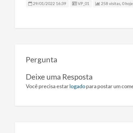
ID Anúncio
29/01/2022 16:39
VP_01
258 visitas, 0 hoje
Pergunta
Deixe uma Resposta
Você precisa estar
logado
para postar um come