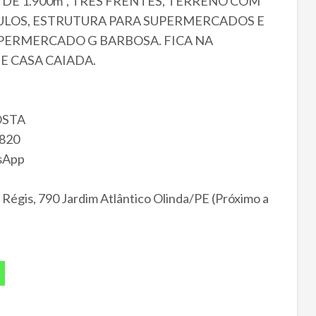
DE 1.900m², TRÊS FRENTES, TERRENO COM
CULOS, ESTRUTURA PARA SUPERMERCADOS E
UPERMERCADO G BARBOSA. FICA NA
E CASA CAIADA.
OSTA
820
tsApp
gis, 790 Jardim Atlântico Olinda/PE (Próximo a