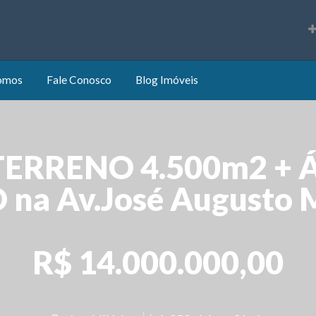
s
omos
Fale Conosco
Blog Imóveis
RRENO 4.500m2 + Ár
na Av.José Augusto M
R$ 14.000.000,00