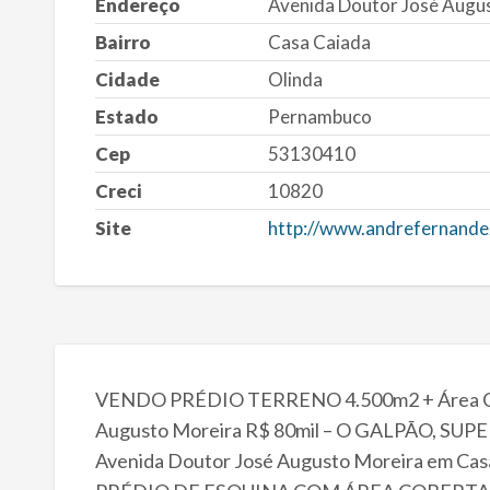
Endereço
Avenida Doutor José Augu
Bairro
Casa Caiada
Cidade
Olinda
Estado
Pernambuco
Cep
53130410
Creci
10820
Site
http://www.andrefernande
VENDO PRÉDIO TERRENO 4.500m2 + Área Con
Augusto Moreira R$ 80mil – O GALPÃO, SUP
Avenida Doutor José Augusto Moreira em Casa 