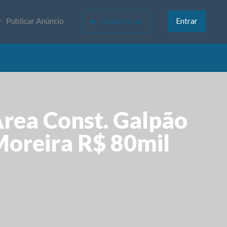
Publicar Anúncio
Cadastre-se
Entrar
ea Const. Galpão
oreira R$ 80mil