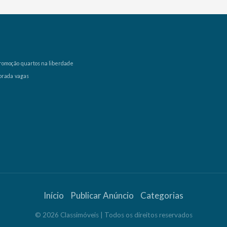
romoção
quartos na liberdade
orada
vagas
Início
Publicar Anúncio
Categorias
©
2026
Classimóveis
| Todos os direitos reservados