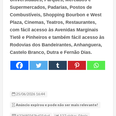
Supermercados, Padarias, Postos de
Combustíveis, Shopping Bourbon e West
Plaza, Cinemas, Teatros, Restaurantes,
com fácil acesso às Avenidas Marginais
Tietê e Pinheiros e também fácil acesso às
Rodovias dos Bandeirantes, Anhanguera,
Castelo Branco, Dutra e Fernão Dias.
25/06/2026 16:44
Anúncio expirou e pode não ser mais relevante!
ID Anúncio
622690242bd21dad
127 visitas, 0 hoje