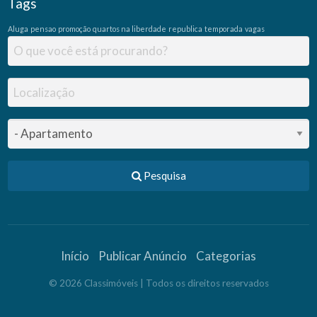
Tags
Aluga
pensao
promoção
quartos na liberdade
republica
temporada
vagas
Pesquisa
Início
Publicar Anúncio
Categorias
©
2026
Classimóveis
| Todos os direitos reservados