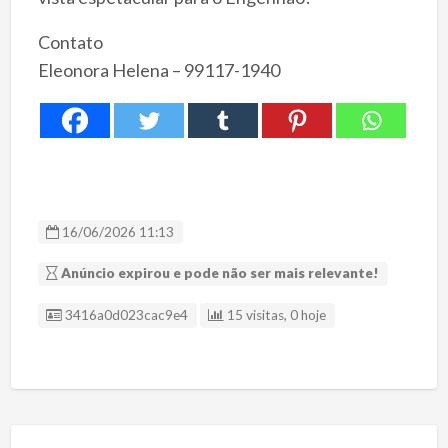
Contato
Eleonora Helena – 99117-1940
16/06/2026 11:13
Anúncio expirou e pode não ser mais relevante!
ID Anúncio
3416a0d023cac9e4
15 visitas, 0 hoje