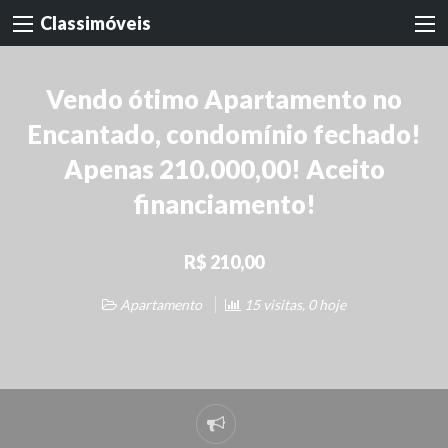
Classimóveis
Vendo ótimo Apartamento no
Encantado, condomínio fechado!
Apenas 210.000,00! Aceito
financiamento!
R$ 210,00
Apartamento
15 visitas, 0 hoje
Denunciar