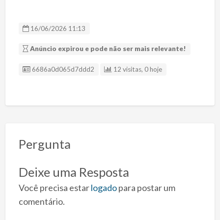
16/06/2026 11:13
Anúncio expirou e pode não ser mais relevante!
ID Anúncio
6686a0d065d7ddd2
12 visitas, 0 hoje
Pergunta
Deixe uma Resposta
Você precisa estar
logado
para postar um
comentário.