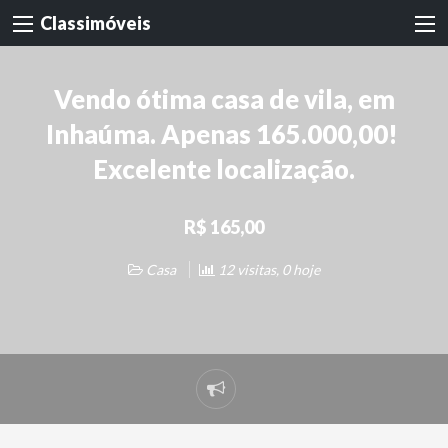
Classimóveis
Vendo ótima casa de vila, em
Inhaúma. Apenas 165.000,00!
Excelente localização.
R$ 165,00
Casa
12 visitas, 0 hoje
Denunciar
problema