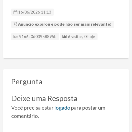
16/06/2026 11:13
Anúncio expirou e pode não ser mais relevante!
ID Anúncio
9166a0d03958895b
6 visitas, 0 hoje
Pergunta
Deixe uma Resposta
Você precisa estar
logado
para postar um
comentário.