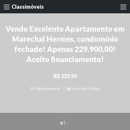
Classimóveis
Vendo Excelente Apartamento em
Marechal Hermes, condomínio
fechado! Apenas 229.900,00!
Aceito financiamento!
R$ 229,90
Apartamento
6 visitas, 0 hoje
Denunciar