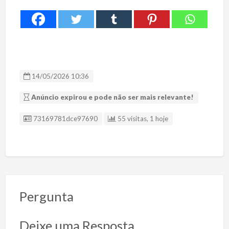
14/05/2026 10:36
Anúncio expirou e pode não ser mais relevante!
ID Anúncio
73169781dce97690
55 visitas, 1 hoje
Pergunta
Deixe uma Resposta