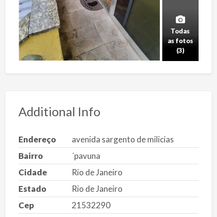
Todas
as fotos
(3)
Additional Info
Endereço
avenida sargento de milicias
Bairro
´pavuna
Cidade
Rio de Janeiro
Estado
Rio de Janeiro
Cep
21532290