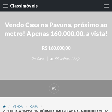
Classimóveis
Vendo Casa na Pavuna, próximo ao
metro! Apenas 160.000,00, a vista!
R$ 160.000,00
Casa
55 visitas, 1 hoje
Denunciar
problema
VENDA
CASA
VENDO CASA NA PAVUNA, PRÓXIMO AO METRO! APENAS 160.000,00, A VISTA!