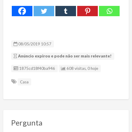
08/05/2019 10:57
Anúncio expirou e pode não ser mais relevante!
ID Anúncio
1875cd18f40ba946
608 visitas, 0 hoje
Casa
Pergunta