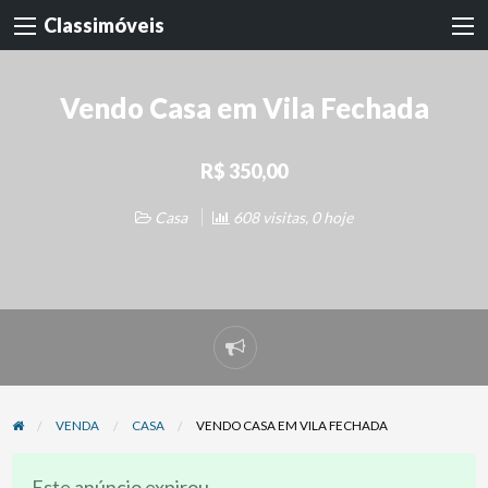
Classimóveis
Vendo Casa em Vila Fechada
R$ 350,00
Casa
608 visitas, 0 hoje
Denunciar
problema
VENDA
CASA
VENDO CASA EM VILA FECHADA
Este anúncio expirou.