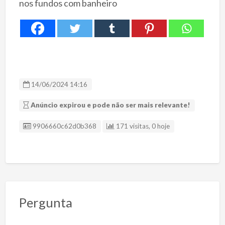
nos fundos com banheiro
14/06/2024 14:16
Anúncio expirou e pode não ser mais relevante!
ID Anúncio
9906660c62d0b368
171 visitas, 0 hoje
Pergunta