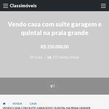
Classimóveis
Vendo casa com suite garagem e
quintal na praia grande
R$ 250.000,00
Casa
171 visitas, 0 hoje
Denunciar
problema
VENDA
CASA
VENDO CASA COM SUITE GARAGEM E QUINTAL NA PRAIA GRANDE