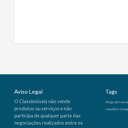
Aviso Legal
Tags
O Classimóveis não vende
Aluga
pensao
p
produtos ou serviços e não
republica
temp
participa de qualquer parte das
negociações realizados entre os