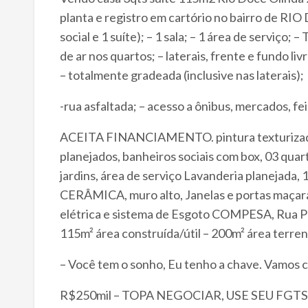
planta e registro em cartório no bairro de RIO 
social e 1 suíte); – 1 sala; – 1 área de serviço; 
de ar nos quartos; – laterais, frente e fundo li
– totalmente gradeada (inclusive nas laterais);
-rua asfaltada; – acesso a ônibus, mercados, fei
ACEITA FINANCIAMENTO. pintura texturizada p
planejados, banheiros sociais com box, 03 quart
jardins, área de serviço Lavanderia planejada
CERÂMICA, muro alto, Janelas e portas maçara
elétrica e sistema de Esgoto COMPESA, Rua Pa
115m² área construída/útil – 200m² área terren
– Você tem o sonho, Eu tenho a chave. Vamos 
R$250mil – TOPA NEGOCIAR, USE SEU F