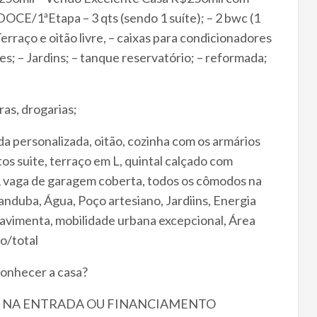
DOCE/1ªEtapa – 3 qts (sendo 1 suíte); – 2 bwc (1
– Terraço e oitão livre, – caixas para condicionadores
vres; – Jardins; – tanque reservatório; – reformada;
ras, drogarias;
ersonalizada, oitão, cozinha com os armários
os suite, terraço em L, quintal calçado com
, 1 vaga de garagem coberta, todos os cômodos na
nduba, Água, Poço artesiano, Jardiins, Energia
vimenta, mobilidade urbana excepcional, Área
o/total
conhecer a casa?
GTS NA ENTRADA OU FINANCIAMENTO