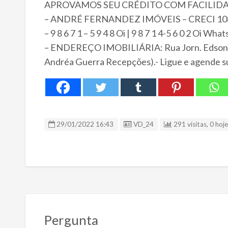
APROVAMOS SEU CRÉDITO COM FACILIDA
– ANDRÉ FERNANDEZ IMÓVEIS – CRECI 10
– 9 8 6 7 1 – 5 9 4 8 Oi | 9 8 7 1 4-5 6 0 2 Oi Wha
– ENDEREÇO IMOBILIÁRIA: Rua Jorn. Edson Ré
Andréa Guerra Recepções).- Ligue e agende sua
ID Anúncio
29/01/2022 16:43
VD_24
291 visitas, 0 hoj
Pergunta