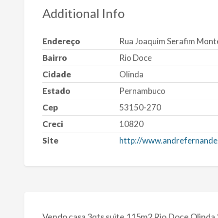
Additional Info
Endereço
Rua Joaquim Serafim Mont
Bairro
Rio Doce
Cidade
Olinda
Estado
Pernambuco
Cep
53150-270
Creci
10820
Site
http://www.andrefernande
Vendo casa 3qts suite 115m2 Rio Doce Olinda