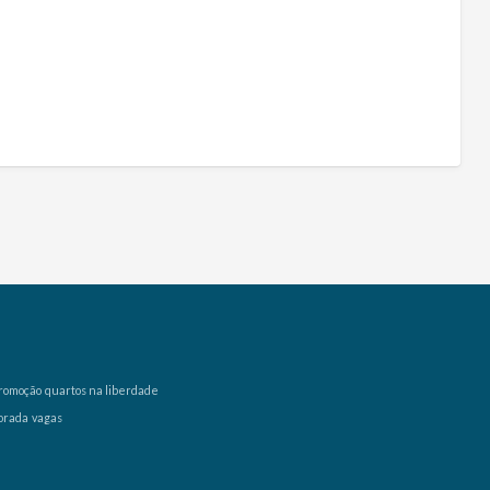
romoção
quartos na liberdade
orada
vagas