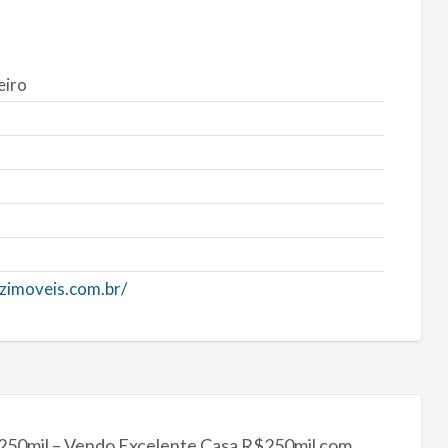
eiro
zimoveis.com.br/
 250mil – Vendo Excelente Casa R$250mil com