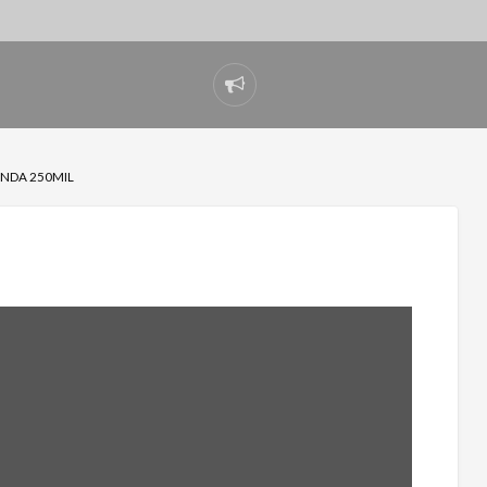
Denunciar
problema
INDA 250MIL