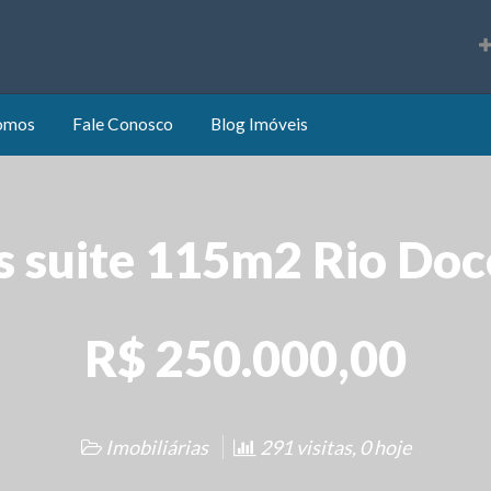
s
omos
Fale Conosco
Blog Imóveis
s suite 115m2 Rio Doc
R$ 250.000,00
Imobiliárias
291 visitas, 0 hoje