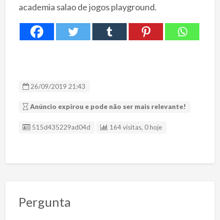
academia salao de jogos playground.
26/09/2019 21:43
Anúncio expirou e pode não ser mais relevante!
ID Anúncio
515d435229ad04d
164 visitas, 0 hoje
Pergunta