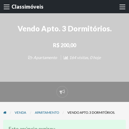
Classimóveis
Vendo Apto. 3 Dormitórios.
R$ 200,00
Apartamento
164 visitas, 0 hoje
Denunciar
problema
VENDA
APARTAMENTO
VENDO APTO. 3 DORMITÓRIOS.
Este anúncio expirou.