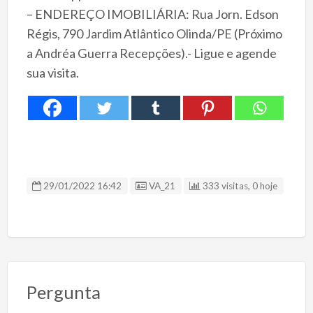
– ENDEREÇO IMOBILIÁRIA: Rua Jorn. Edson
Régis, 790 Jardim Atlântico Olinda/PE (Próximo
a Andréa Guerra Recepções).- Ligue e agende
sua visita.
ID Anúncio
29/01/2022 16:42
VA_21
333 visitas, 0 hoje
Pergunta