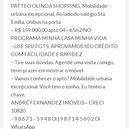
PATTEO OLINDA SHOPPING, Mobilidade
urbana excepcional, Ao lado do colégio Sta
Emilia, onibus na porta
– R$ 159.000,00 apto 04 – 65m2 NO
PROGRAMA MINHA CASA MINHA VIDA
– USE SEU FGTS, APROVAMOS SEU CRÉDITO
COM FACILIDADE E RAPIDEZ
– Tire suas dúvidas. Agende uma visita comigo,
terei prazer em mostrar o imóvel.
– Vamos conhecer o apto? Mobilidade urbana
excepcional. Você tem o sonho, Eu tenho a
chave.
ANDRÉ FERNANDEZ IMÓVEIS – CRECI
10820
– 9 8 6 7 1 – 5 9 4 8 Oi | 9 8 7 1 4-5 6 0 2 Oi
WhatsApp