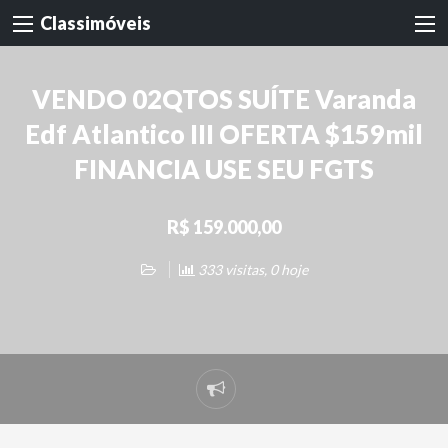
Classimóveis
VENDO 02QTOS SUÍTE Varanda
Edf Atlantico III OFERTA $159mil
FINANCIA USE SEU FGTS
R$ 159.000,00
333 visitas, 0 hoje
Denunciar
problema