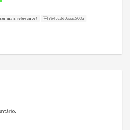
ID Anúncio
ser mais relevante!
9645cd60aaac500a
ntário.