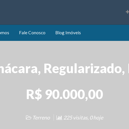
s
omos
Fale Conosco
Blog Imóveis
hácara, Regularizado, 
R$ 90.000,00
Terreno
225 visitas, 0 hoje