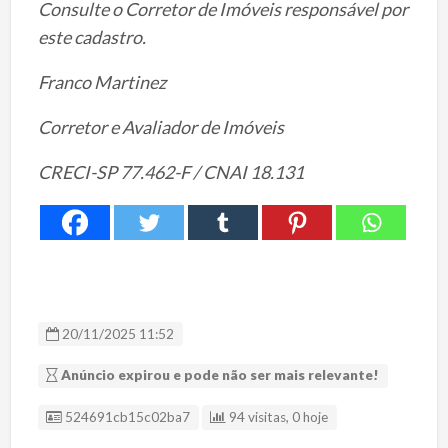
Consulte o Corretor de Imóveis responsável por
este cadastro.
Franco Martinez
Corretor e Avaliador de Imóveis
CRECI-SP 77.462-F / CNAI 18.131
20/11/2025 11:52
Anúncio expirou e pode não ser mais relevante!
ID Anúncio
524691cb15c02ba7
94 visitas, 0 hoje