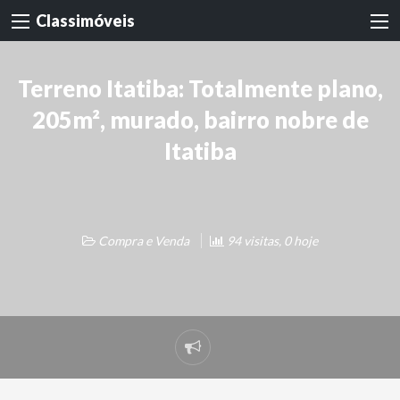
Classimóveis
Terreno Itatiba: Totalmente plano,
205m², murado, bairro nobre de
Itatiba
Compra e Venda
94 visitas, 0 hoje
Denunciar
problema