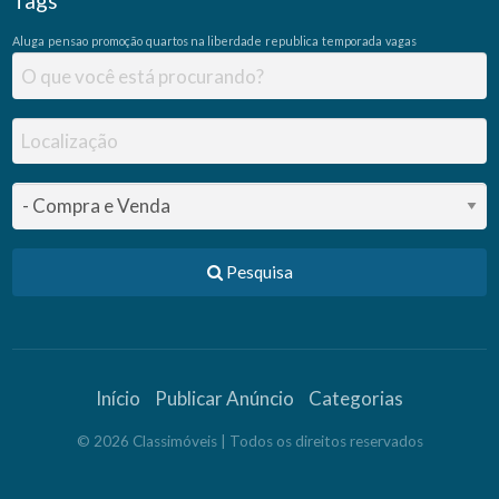
Tags
Aluga
pensao
promoção
quartos na liberdade
republica
temporada
vagas
Pesquisa
Início
Publicar Anúncio
Categorias
©
2026
Classimóveis
| Todos os direitos reservados