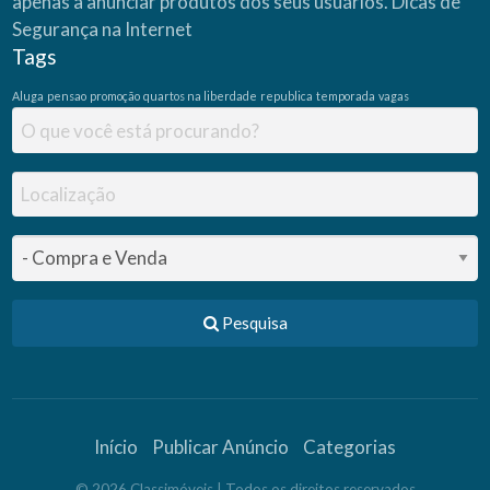
apenas a anunciar produtos dos seus usuários.
Dicas de
Segurança na Internet
Tags
Aluga
pensao
promoção
quartos na liberdade
republica
temporada
vagas
Pesquisa
Início
Publicar Anúncio
Categorias
©
2026
Classimóveis
| Todos os direitos reservados