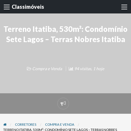
Classimóveis
Terreno Itatiba, 530m²: Condomínio
Sete Lagos – Terras Nobres Itatiba
Compra e Venda
94 visitas, 1 hoje
Denunciar
problema
CORRETORES
COMPRA E VENDA
TERRENO ITATIBA, 530M²: CONDOMÍNIO SETE LAGOS – TERRAS NOBRES