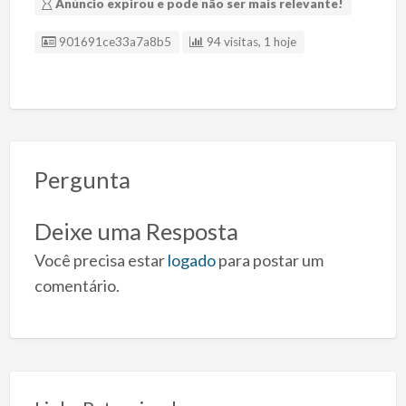
Anúncio expirou e pode não ser mais relevante!
ID Anúncio
901691ce33a7a8b5
94 visitas, 1 hoje
Pergunta
Deixe uma Resposta
Você precisa estar
logado
para postar um
comentário.