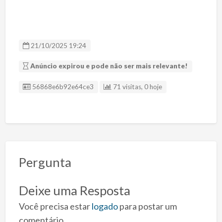
21/10/2025 19:24
Anúncio expirou e pode não ser mais relevante!
ID Anúncio
56868e6b92e64ce3
71 visitas, 0 hoje
Pergunta
Deixe uma Resposta
Você precisa estar
logado
para postar um
comentário.