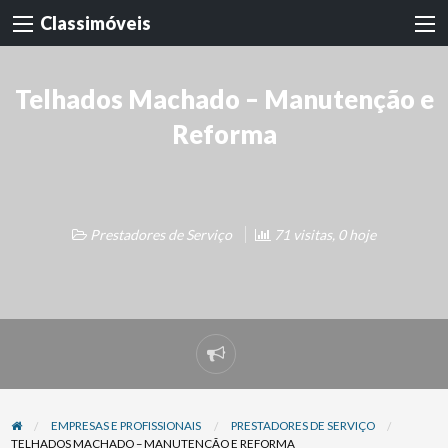
Classimóveis
Telhados Machado – Manutenção e
Reforma
Prestadores de Serviço
71 visitas, 0 hoje
Denunciar
problema
EMPRESAS E PROFISSIONAIS
PRESTADORES DE SERVIÇO
TELHADOS MACHADO – MANUTENÇÃO E REFORMA