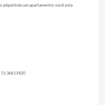
as adquirindo um apartamento; você esta
/ 51 36611420