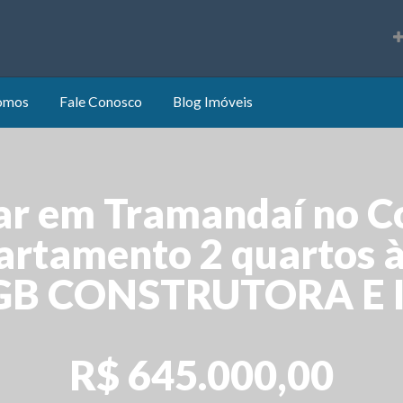
s
omos
Fale Conosco
Blog Imóveis
ar em Tramandaí no 
artamento 2 quartos 
| IGB CONSTRUTORA E
R$ 645.000,00