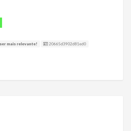
ID Anúncio
ser mais relevante!
20665d3902d81ed0