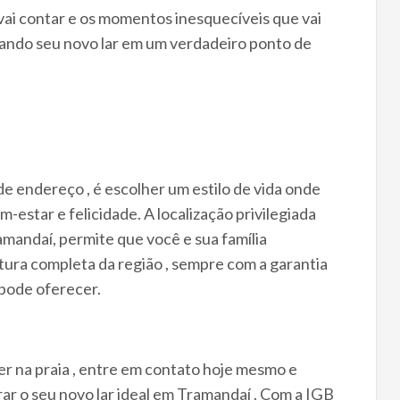
vai contar e os momentos inesquecíveis que vai
mando seu novo lar em um verdadeiro ponto de
 endereço , é escolher um estilo de vida onde
estar e felicidade. A localização privilegiada
mandaí, permite que você e sua família
tura completa da região , sempre com a garantia
 pode oferecer.
er na praia , entre em contato hoje mesmo e
r o seu novo lar ideal em Tramandaí . Com a IGB