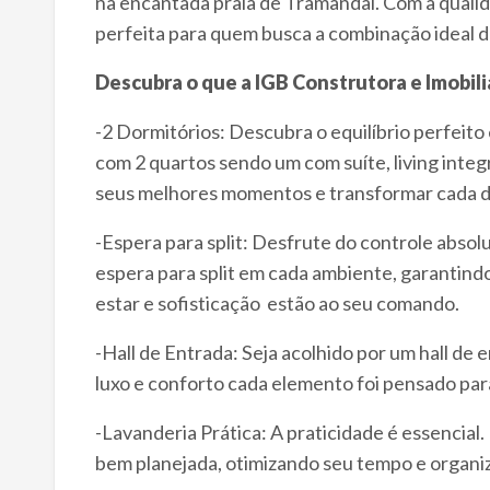
na encantada praia de Tramandaí. Com a qualid
perfeita para quem busca a combinação ideal de
Descubra o que a IGB Construtora e Imobili
-2 Dormitórios: Descubra o equilíbrio perfeit
com 2 quartos sendo um com suíte, living integr
seus melhores momentos e transformar cada d
-Espera para split: Desfrute do controle abso
espera para split em cada ambiente, garantindo
estar e sofisticação estão ao seu comando.
-Hall de Entrada: Seja acolhido por um hall de 
luxo e conforto cada elemento foi pensado par
-Lavanderia Prática: A praticidade é essencial.
bem planejada, otimizando seu tempo e organiz