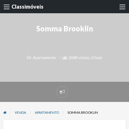
Classimóveis
Somma Brooklin
Apartamento
2688 visitas, 0 hoje
Denunciar
problema
VENDA
APARTAMENTO
SOMMA BROOKLIN