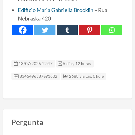
Edificio Maria Gabriella Brooklin
– Rua
Nebraska 420
13/07/2026 12:47
5 dias, 12 horas
ID Anúncio
8345496c87e91c02
2688 visitas, 0 hoje
Pergunta