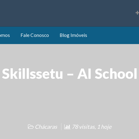
s
omos
Fale Conosco
Blog Imóveis
Skillssetu – AI School
Chácaras
78 visitas, 1 hoje