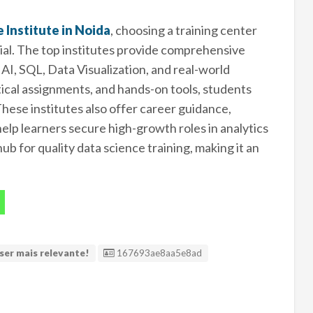
 Institute in Noida
, choosing a training center
tial. The top institutes provide comprehensive
I, SQL, Data Visualization, and real-world
tical assignments, and hands-on tools, students
hese institutes also offer career guidance,
lp learners secure high-growth roles in analytics
b for quality data science training, making it an
ID Anúncio
ser mais relevante!
167693ae8aa5e8ad