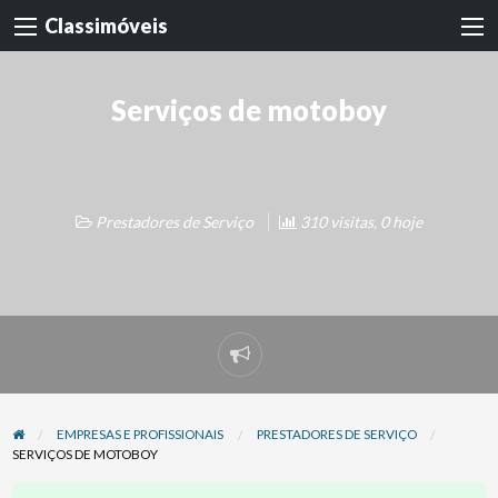
Classimóveis
Serviços de motoboy
Prestadores de Serviço
310 visitas, 0 hoje
Denunciar
problema
EMPRESAS E PROFISSIONAIS
PRESTADORES DE SERVIÇO
SERVIÇOS DE MOTOBOY