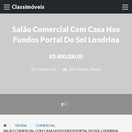
Classimóveis
Salão Comercial Com Casa Nos
Fundos Portal Do Sol Londrina
R$ 400.000,00
Comercial
269 visitas, 0 hoje
Denunciar
problema
VENDA
COMERCIAL
SALÃO COMERCIAL COM CASA NOS FUNDOS PORTAL DO SOL LONDRINA