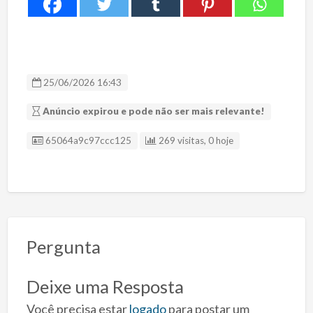
25/06/2026 16:43
Anúncio expirou e pode não ser mais relevante!
ID Anúncio
65064a9c97ccc125
269 visitas, 0 hoje
Pergunta
Deixe uma Resposta
Você precisa estar
logado
para postar um