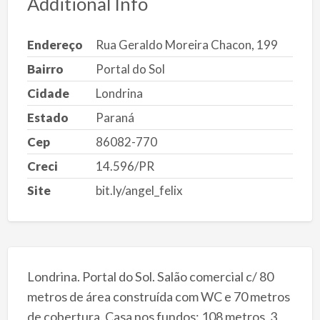
Additional Info
Endereço
Rua Geraldo Moreira Chacon, 199
Bairro
Portal do Sol
Cidade
Londrina
Estado
Paraná
Cep
86082-770
Creci
14.596/PR
Site
bit.ly/angel_felix
Londrina. Portal do Sol. Salão comercial c/ 80
metros de área construída com WC e 70 metros
de cobertura. Casa nos fundos: 108 metros, 3