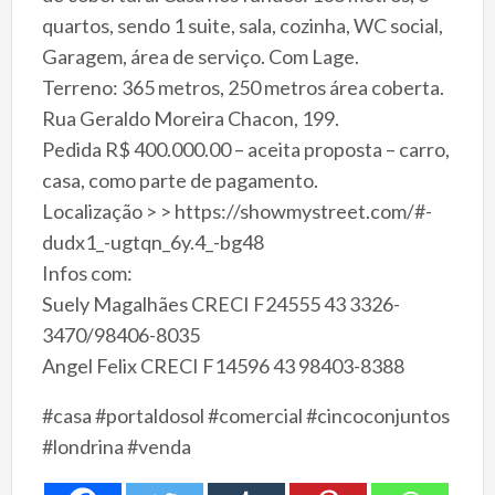
quartos, sendo 1 suite, sala, cozinha, WC social,
Garagem, área de serviço. Com Lage.
Terreno: 365 metros, 250 metros área coberta.
Rua Geraldo Moreira Chacon, 199.
Pedida R$ 400.000.00 – aceita proposta – carro,
casa, como parte de pagamento.
Localização > > https://showmystreet.com/#-
dudx1_-ugtqn_6y.4_-bg48
Infos com:
Suely Magalhães CRECI F24555 43 3326-
3470/98406-8035
Angel Felix CRECI F14596 43 98403-8388
#casa #portaldosol #comercial #cincoconjuntos
#londrina #venda