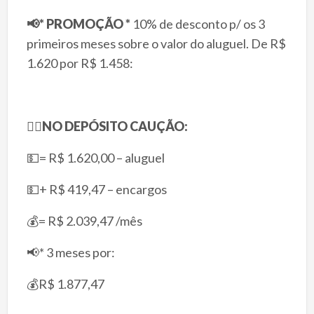
📢
* PROMOÇÃO *
10% de desconto p/ os 3
primeiros meses sobre o valor do aluguel. De R$
1.620 por R$ 1.458:
👉🏻
NO DEPÓSITO CAUÇÃO:
💵= R$ 1.620,00 – aluguel
💵+ R$ 419,47 – encargos
💰= R$ 2.039,47 /mês
📢* 3 meses por:
💰R$ 1.877,47