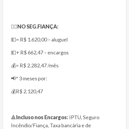
👉🏻
NO SEG.FIANÇA:
💵= R$ 1.620,00 – aluguel
💵+ R$ 662,47 – encargos
💰= R$ 2.282,47 /mês
📢* 3 meses por:
💰R$ 2.120,47
🔺
Incluso nos Encargos:
IPTU, Seguro
Incêndio/Fiança, Taxa bancária e de