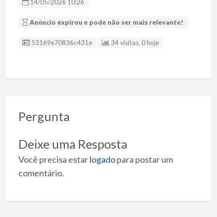
14/05/2026 10:26
Anúncio expirou e pode não ser mais relevante!
ID Anúncio
53169e70836c431e
34 visitas, 0 hoje
Pergunta
Deixe uma Resposta
Você precisa estar
logado
para postar um
comentário.