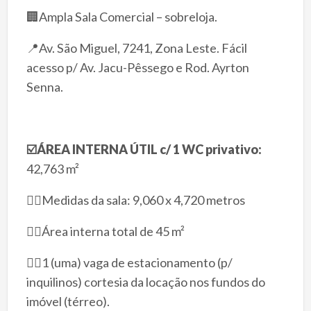
🏢Ampla Sala Comercial – sobreloja.
📍Av. São Miguel, 7241, Zona Leste. Fácil
acesso p/ Av. Jacu-Pêssego e Rod. Ayrton
Senna.
☑️
ÁREA INTERNA ÚTIL c/ 1 WC
privativo:
42,763 m²
👉🏻Medidas da sala: 9,060 x 4,720 metros
👉🏻Área interna total de 45 m²
👉🏻1 (uma) vaga de estacionamento (p/
inquilinos) cortesia da locação nos fundos do
imóvel (térreo).