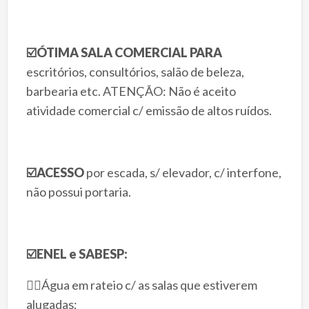
☑️
ÓTIMA SALA COMERCIAL PARA
escritórios, consultórios, salão de beleza,
barbearia etc. ATENÇÃO: Não é aceito
atividade comercial c/ emissão de altos ruídos.
☑️
ACESSO
por escada, s/ elevador, c/ interfone,
não possui portaria.
☑️
ENEL e SABESP:
👉🏻Água em rateio c/ as salas que estiverem
alugadas;