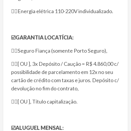
👉🏻Energia elétrica 110-220V individualizado.
☑️
GARANTIA LOCATÍCIA:
👉🏻
Seguro Fiança (somente Porto Seguro),
👉🏻
[ OU ], 3x Depósito / Caução = R$ 4.860,00 c/
possibilidade de parcelamento em 12x no seu
cartão de crédito com taxas e juros. Depósito c/
devolução no fim do contrato,
👉🏻
[ OU ], Título capitalização.
☑️
ALUGUEL MENSAL: