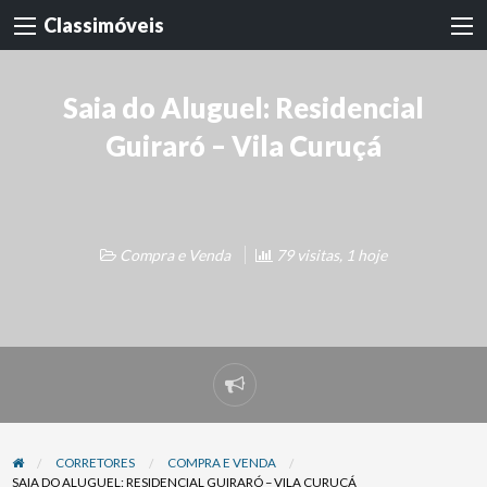
Classimóveis
Saia do Aluguel: Residencial
Guiraró – Vila Curuçá
Compra e Venda
79 visitas, 1 hoje
Denunciar
problema
CORRETORES
COMPRA E VENDA
SAIA DO ALUGUEL: RESIDENCIAL GUIRARÓ – VILA CURUÇÁ