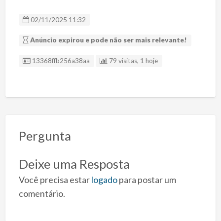
02/11/2025 11:32
Anúncio expirou e pode não ser mais relevante!
ID Anúncio
13368ffb256a38aa
79 visitas, 1 hoje
Pergunta
Deixe uma Resposta
Você precisa estar
logado
para postar um
comentário.