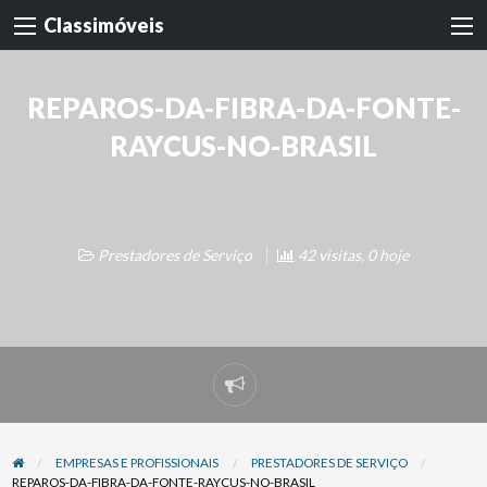
Classimóveis
REPAROS-DA-FIBRA-DA-FONTE-
RAYCUS-NO-BRASIL
Prestadores de Serviço
42 visitas, 0 hoje
Denunciar
problema
EMPRESAS E PROFISSIONAIS
PRESTADORES DE SERVIÇO
REPAROS-DA-FIBRA-DA-FONTE-RAYCUS-NO-BRASIL