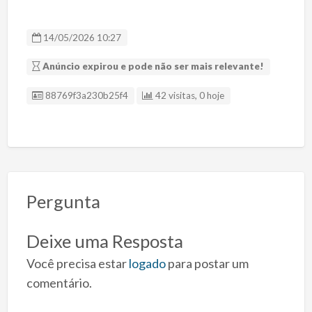
14/05/2026 10:27
Anúncio expirou e pode não ser mais relevante!
ID Anúncio
88769f3a230b25f4
42 visitas, 0 hoje
Pergunta
Deixe uma Resposta
Você precisa estar
logado
para postar um
comentário.