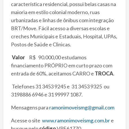
característica residencial, possui belas casas na
maioria em estilo colonial moderno, ruas
urbanizadas e linhas de ônibus com integração
BRT/Move. Fácil acesso a diversas escolas e
creches Municipais e Estaduais, Hospital, UPAs,
Postos de Saúde e Clinicas.
Valor
R$ 90.000,00 estudamos
financiamento PRÓPRIO em curto prazo com
entrada de 60%, aceitamos CARRO e
TROCA
.
Telefones 31 3453 9245 e 31 3453 9325 ou
3198886 6946 e 31 99997 1087.
Mensagens para
ramonimoveismg@gmail.com
Acesse o site
www.ramonimoveismg.com.br
e
busque pelo
código
VPF61770