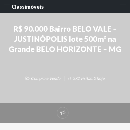
Classimóveis
R$ 90.000 Bairro BELO VALE –
JUSTINÓPOLIS lote 500m² na
Grande BELO HORIZONTE – MG
Compra e Venda
572 visitas, 0 hoje
Denunciar
problema