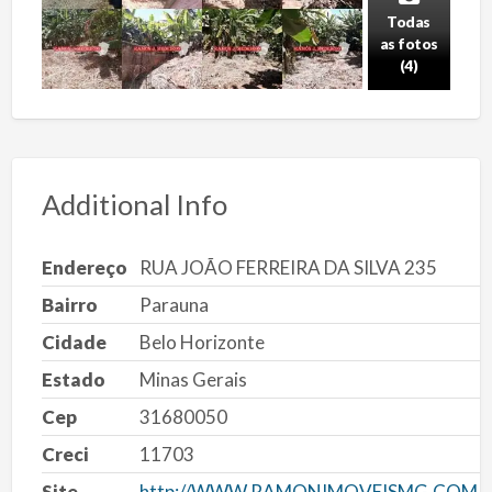
Todas
as fotos
(4)
Additional Info
Endereço
RUA JOÃO FERREIRA DA SILVA 235
Bairro
Parauna
Cidade
Belo Horizonte
Estado
Minas Gerais
Cep
31680050
Creci
11703
Site
http://WWW.RAMONIMOVEISMG.COM.