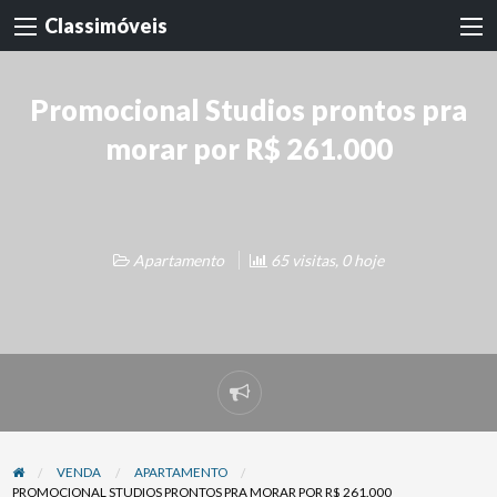
Classimóveis
Promocional Studios prontos pra
morar por R$ 261.000
Apartamento
65 visitas, 0 hoje
Denunciar
problema
VENDA
APARTAMENTO
PROMOCIONAL STUDIOS PRONTOS PRA MORAR POR R$ 261.000