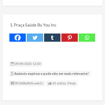
Praça Saúde By You Inc
09/09/2025 12:03
Anúncio expirou e pode não ser mais relevante!
ID Anúncio
85368b6fd5caeb1c
65 visitas, 0 hoje