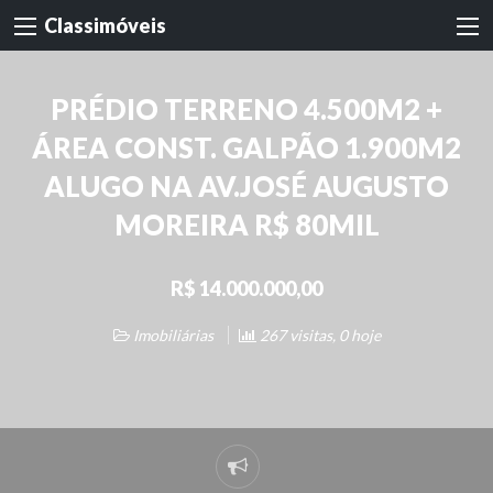
Classimóveis
PRÉDIO TERRENO 4.500M2 +
ÁREA CONST. GALPÃO 1.900M2
ALUGO NA AV.JOSÉ AUGUSTO
MOREIRA R$ 80MIL
R$ 14.000.000,00
Imobiliárias
267 visitas, 0 hoje
Denunciar