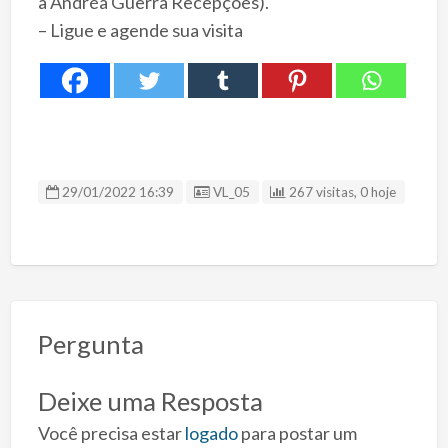
a Andréa Guerra Recepções).
– Ligue e agende sua visita
ID Anúncio
29/01/2022 16:39
VL_05
267 visitas, 0 hoje
Pergunta
Deixe uma Resposta
Você precisa estar
logado
para postar um