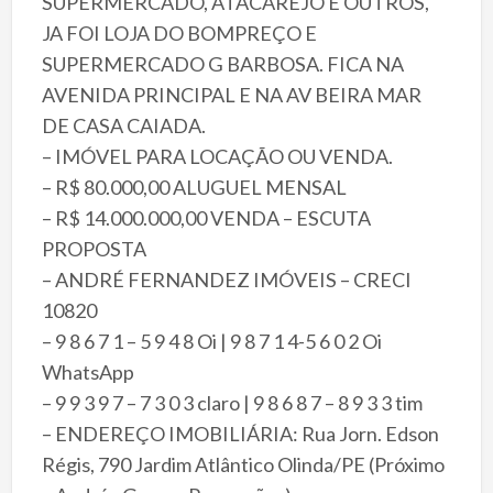
SUPERMERCADO, ATACAREJO E OUTROS,
JA FOI LOJA DO BOMPREÇO E
SUPERMERCADO G BARBOSA. FICA NA
AVENIDA PRINCIPAL E NA AV BEIRA MAR
DE CASA CAIADA.
– IMÓVEL PARA LOCAÇÃO OU VENDA.
– R$ 80.000,00 ALUGUEL MENSAL
– R$ 14.000.000,00 VENDA – ESCUTA
PROPOSTA
– ANDRÉ FERNANDEZ IMÓVEIS – CRECI
10820
– 9 8 6 7 1 – 5 9 4 8 Oi | 9 8 7 1 4-5 6 0 2 Oi
WhatsApp
– 9 9 3 9 7 – 7 3 0 3 claro | 9 8 6 8 7 – 8 9 3 3 tim
– ENDEREÇO IMOBILIÁRIA: Rua Jorn. Edson
Régis, 790 Jardim Atlântico Olinda/PE (Próximo