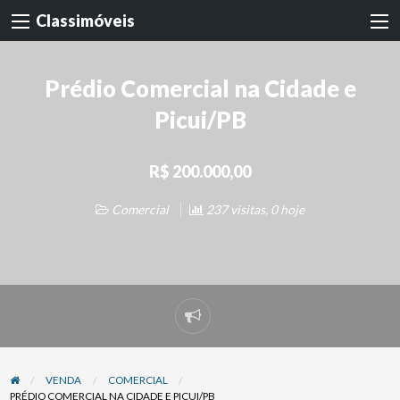
Classimóveis
Prédio Comercial na Cidade e
Picui/PB
R$ 200.000,00
Comercial
237 visitas, 0 hoje
Denunciar
problema
VENDA
COMERCIAL
PRÉDIO COMERCIAL NA CIDADE E PICUI/PB