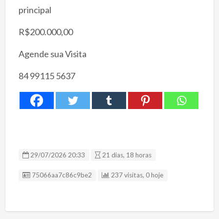
principal
R$200.000,00
Agende sua Visita
84 99115 5637
29/07/2026 20:33
21 dias, 18 horas
ID Anúncio
75066aa7c86c9be2
237 visitas, 0 hoje