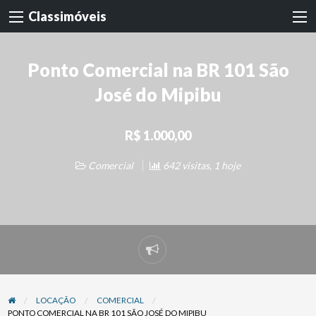
Classimóveis
Ponto Comercial na BR 101 São
José do Mipibu
R$ 1.000,00
Comercial
642 visitas, 1 hoje
Denunciar
problema
LOCAÇÃO
COMERCIAL
PONTO COMERCIAL NA BR 101 SÃO JOSÉ DO MIPIBU