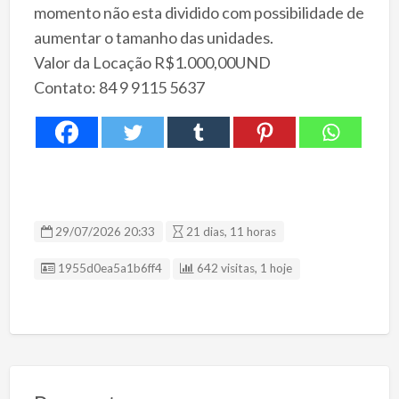
momento não esta dividido com possibilidade de
aumentar o tamanho das unidades.
Valor da Locação R$1.000,00UND
Contato: 84 9 9115 5637
29/07/2026 20:33
21 dias, 11 horas
ID Anúncio
1955d0ea5a1b6ff4
642 visitas, 1 hoje