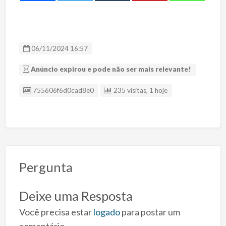
06/11/2024 16:57
Anúncio expirou e pode não ser mais relevante!
ID Anúncio
755606f6d0cad8e0
235 visitas, 1 hoje
Pergunta
Deixe uma Resposta
Você precisa estar
logado
para postar um