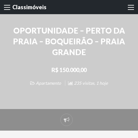
Classimóveis
OPORTUNIDADE – PERTO DA
PRAIA – BOQUEIRÃO – PRAIA
GRANDE
R$ 150.000,00
Apartamento
235 visitas, 1 hoje
Denunciar
problema