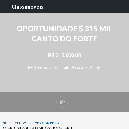
Classimóveis
OPORTUNIDADE $ 315 MIL
CANTO DO FORTE
R$ 315.000,00
Apartamento
194 visitas, 0 hoje
Denunciar
problema
VENDA
APARTAMENTO
OPORTUNIDADE $ 315 MIL CANTO DO FORTE