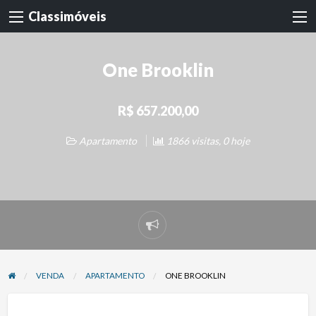
Classimóveis
One Brooklin
R$ 657.200,00
Apartamento
1866 visitas, 0 hoje
Denunciar
problema
VENDA
APARTAMENTO
ONE BROOKLIN