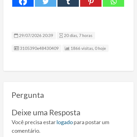
29/07/2026 20:39
20 dias, 7 horas
ID Anúncio
3105390e48430409
1866 visitas, 0 hoje
Pergunta
Deixe uma Resposta
Você precisa estar
logado
para postar um
comentário.