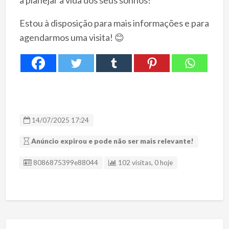
Estou à disposição para mais informações e para
agendarmos uma visita! 😊
14/07/2025 17:24
Anúncio expirou e pode não ser mais relevante!
ID Anúncio
8086875399e88044
102 visitas, 0 hoje