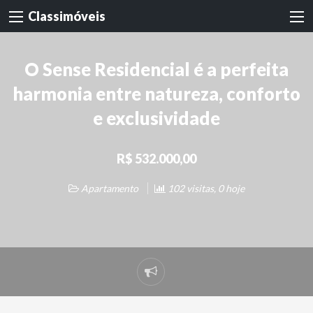
Classimóveis
O Sense Residencial é a perfeita
harmonia entre natureza, conforto
e exclusividade
R$ 532.000,00
Apartamento
102 visitas, 0 hoje
Denunciar
problema