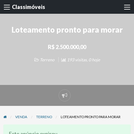
Classimóveis
Loteamento pronto para morar
R$ 2.500.000,00
Terreno
193 visitas, 0 hoje
Denunciar
problema
VENDA
TERRENO
LOTEAMENTO PRONTO PARA MORAR
Este anúncio expirou.