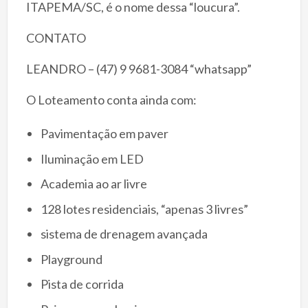
ITAPEMA/SC, é o nome dessa “loucura”.
CONTATO
LEANDRO – (47) 9 9681-3084 “whatsapp”
O Loteamento conta ainda com:
Pavimentação em paver
Iluminação em LED
Academia ao ar livre
128 lotes residenciais, “apenas 3 livres”
sistema de drenagem avançada
Playground
Pista de corrida