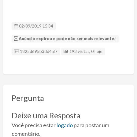
02/09/2019 15:34
Anúncio expirou e pode não ser mais relevante!
ID Anúncio
1825d695b3dd4af7
193 visitas, 0 hoje
Pergunta
Deixe uma Resposta
Você precisa estar
logado
para postar um
comentário.