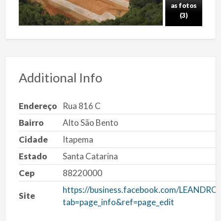
as fotos
(3)
Additional Info
Endereço
Rua 816 C
Bairro
Alto São Bento
Cidade
Itapema
Estado
Santa Catarina
Cep
88220000
https://business.facebook.com/LEANDROne
Site
tab=page_info&ref=page_edit