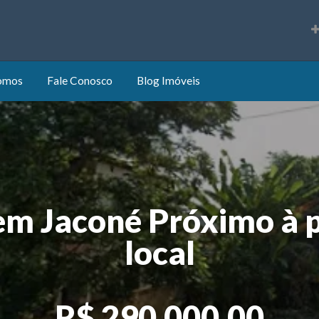
s
omos
Fale Conosco
Blog Imóveis
em Jaconé Próximo à p
local
R$ 290.000,00