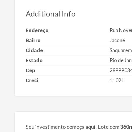
Additional Info
Endereço
Rua Noven
Bairro
Jaconé
Cidade
Saquarem
Estado
Rio de Jan
Cep
2899903
Creci
11021
Seu investimento começa aqui! Lote com
360m