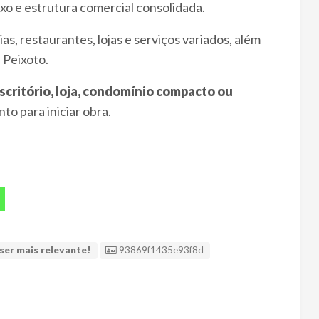
luxo e estrutura comercial consolidada.
s, restaurantes, lojas e serviços variados, além
 Peixoto.
escritório, loja, condomínio compacto ou
nto para iniciar obra.
ID Anúncio
ser mais relevante!
93869f1435e93f8d