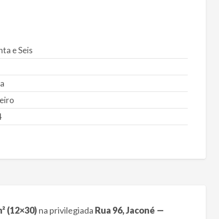
ta e Seis
a
eiro
4
² (12×30)
na privilegiada
Rua 96, Jaconé —