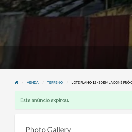
VENDA
TERRENO
LOTE PLANO 12×30 EM JACONÉ PRÓX
Este anúncio expirou.
Photo Gallery