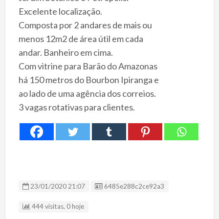
Excelente localização.
Composta por 2 andares de mais ou
menos 12m2 de área útil em cada
andar. Banheiro em cima.
Com vitrine para Barão do Amazonas
há 150 metros do Bourbon Ipiranga e
ao lado de uma agência dos correios.
3 vagas rotativas para clientes.
ID Anúncio
23/01/2020 21:07
6485e288c2ce92a3
444 visitas, 0 hoje