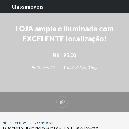
Classimóveis
LOJA ampla e iluminada com
EXCELENTE localização!
R$ 195,00
Comercial
444 visitas, 0 hoje
Denunciar
problema
VENDA
COMERCIAL
LOJA AMPLA E ILUMINADA COM EXCELENTE LOCALIZAÇÃO!