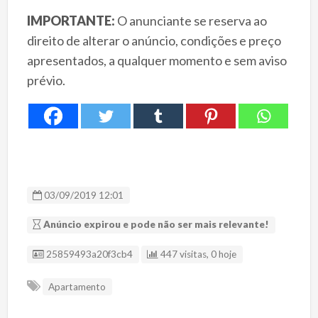
IMPORTANTE:
O anunciante se reserva ao
direito de alterar o anúncio, condições e preço
apresentados, a qualquer momento e sem aviso
prévio.
03/09/2019 12:01
Anúncio expirou e pode não ser mais relevante!
ID Anúncio
25859493a20f3cb4
447 visitas, 0 hoje
Apartamento