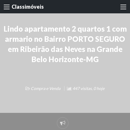
Classimóveis
Lindo apartamento 2 quartos 1 com
armario no Bairro PORTO SEGURO
em Ribeirão das Neves na Grande
Belo Horizonte-MG
Compra e Venda
447 visitas, 0 hoje
Denunciar